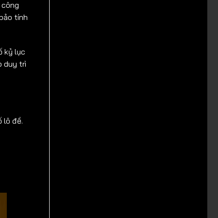
h công
bảo tính
ố kỷ lục
 duy trì
 lô đề.