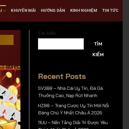
I
KHUYẾN MÃI
HƯỚNG DẪN
KINH NGHIỆM
TIN TỨC
Tìm kiếm
TÌM
KIẾM
Recent Posts
SV388 – Nhà Cái Uy Tín, Đá Gà
Thưởng Cao, Nạp Rút Nhanh
HZ88 – Trang Cược Uy Tín Mới Nổi
Đáng Chú Ý Nhất Châu Á 2026
11UU – Nền Tảng Giải Trí Được Yêu