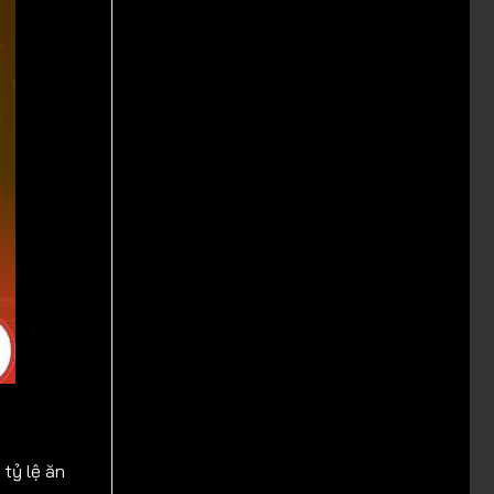
 tỷ lệ ăn