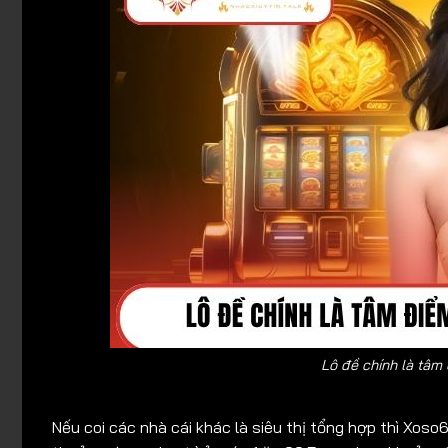
Lô đề chính là tâm
Nếu coi các nhà cái khác là siêu thị tổng hợp thì Xoso6