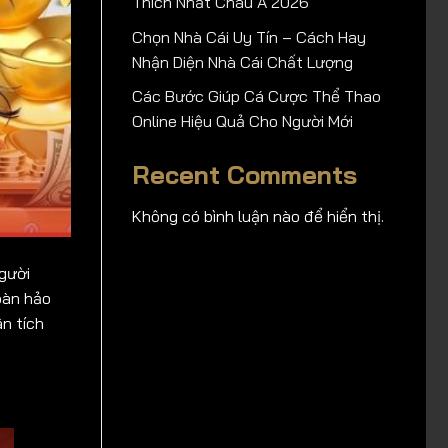
Thích Nhất Châu Á 2026
Chọn Nhà Cái Uy Tín – Cách Hay
Nhận Diện Nhà Cái Chất Lượng
Các Bước Giúp Cá Cược Thể Thao
Online Hiệu Quả Cho Người Mới
Recent Comments
Không có bình luận nào để hiển thị.
người
oàn hảo
n tích