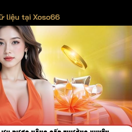
 liệu tại Xoso66