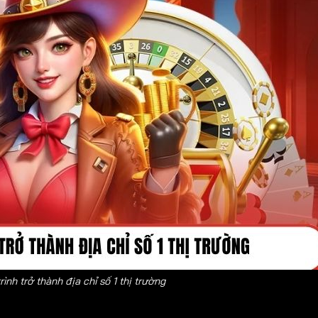
ình trở thành địa chỉ số 1 thị trường