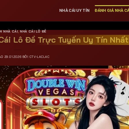
NHÀ CÁI UY TÍN
ĐÁNH GIÁ NHÀ CÁ
W NHÀ CÁI
,
NHÀ CÁI LÔ ĐỀ
Cái Lô Đề Trực Tuyến Uy Tín Nhất
ÀO
29.01.2026
BỞI
CTV-LACLAC