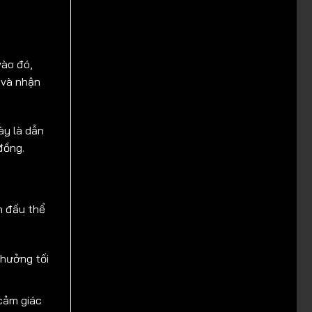
vào đó,
 và nhận
ày là dẫn
đồng.
n đấu thể
thưởng tối
 cảm giác