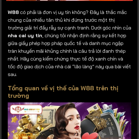
W88
có phải là đơn vị uy tín không? Đây là thắc mắc
chung của nhiều tân thủ khi đứng trước một thị
trường giải trí đầy rẫy sự cạnh tranh. Dưới góc nhìn của
nha cai uy tin
, chúng tôi nhận định rằng sự kết hợp
giữa giấy phép hợp pháp quốc tế và danh mục ngập
tràn khuyến mãi khủng chính là câu trả lời đanh thép
nhất. Hãy cùng kiểm chứng thực tế độ xanh chín và
tốc độ giao dịch của nhà cái “lão làng” này qua bài viết
sau.
Tổng quan về vị thế của W88 trên thị
trường