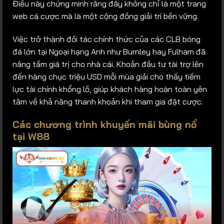
Điều này chứng minh rằng đây không chỉ là một trang
web cá cược mà là một cộng đồng giải trí bền vững.
Việc trở thành đối tác chính thức của các CLB bóng
đá lớn tại Ngoại hạng Anh như Burnley hay Fulham đã
nâng tầm giá trị cho nhà cái. Khoản đầu tư tài trợ lên
đến hàng chục triệu USD mỗi mùa giải cho thấy tiềm
lực tài chính khổng lồ, giúp khách hàng hoàn toàn yên
tâm về khả năng thanh khoản khi tham gia đặt cược.
Các chương trình khuyến mãi bùng nổ
tại W88