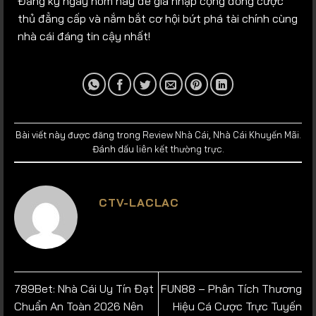
Đăng ký ngay hôm nay để gia nhập cộng đồng cược
thủ đẳng cấp và nắm bắt cơ hội bứt phá tài chính cùng
nhà cái đáng tin cậy nhất!
Bài viết này được đăng trong
Review Nhà Cái
,
Nhà Cái Khuyến Mãi
.
Đánh dấu
liên kết thường trực
.
CTV-LACLAC
789Bet: Nhà Cái Uy Tín Đạt
FUN88 – Phân Tích Thương
Chuẩn An Toàn 2026 Nên
Hiệu Cá Cược Trực Tuyến