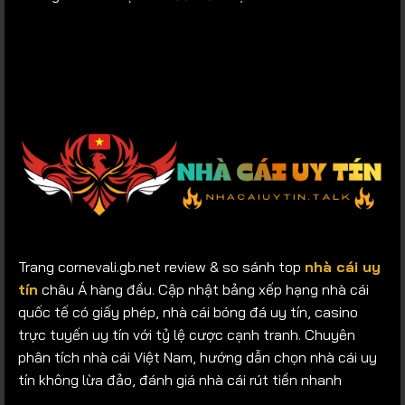
Trang cornevali.gb.net review & so sánh top
nhà cái uy
tín
châu Á hàng đầu. Cập nhật bảng xếp hạng nhà cái
quốc tế có giấy phép, nhà cái bóng đá uy tín, casino
trực tuyến uy tín với tỷ lệ cược cạnh tranh. Chuyên
phân tích nhà cái Việt Nam, hướng dẫn chọn nhà cái uy
tín không lừa đảo, đánh giá nhà cái rút tiền nhanh