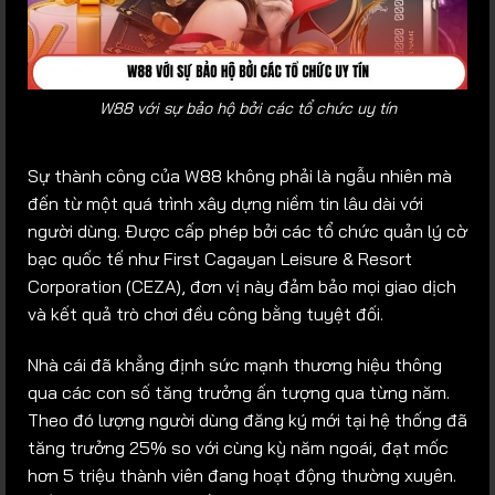
W88 với sự bảo hộ bởi các tổ chức uy tín
Sự thành công của W88 không phải là ngẫu nhiên mà
đến từ một quá trình xây dựng niềm tin lâu dài với
người dùng. Được cấp phép bởi các tổ chức quản lý cờ
bạc quốc tế như First Cagayan Leisure & Resort
Corporation (CEZA), đơn vị này đảm bảo mọi giao dịch
và kết quả trò chơi đều công bằng tuyệt đối.
Nhà cái đã khẳng định sức mạnh thương hiệu thông
qua các con số tăng trưởng ấn tượng qua từng năm.
Theo đó lượng người dùng đăng ký mới tại hệ thống đã
tăng trưởng 25% so với cùng kỳ năm ngoái, đạt mốc
hơn 5 triệu thành viên đang hoạt động thường xuyên.