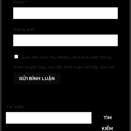
Email
*
Trang web
Lưu tên của tôi, email, và trang web trong
trình duyệt này cho lần bình luận kế tiếp của tôi.
Tìm kiếm
TÌM
KIẾM