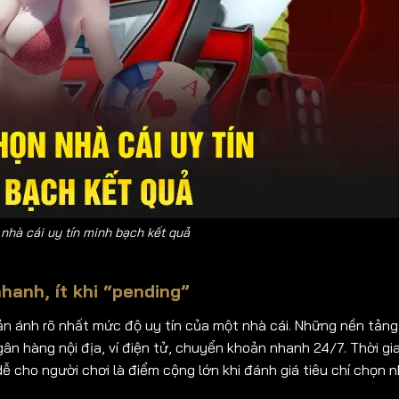
 nhà cái uy tín minh bạch kết quả
nhanh, ít khi “pending”
ản ánh rõ nhất mức độ uy tín của một nhà cái. Những nền tảng
n hàng nội địa, ví điện tử, chuyển khoản nhanh 24/7. Thời gia
ễ cho người chơi là điểm cộng lớn khi đánh giá tiêu chí chọn n