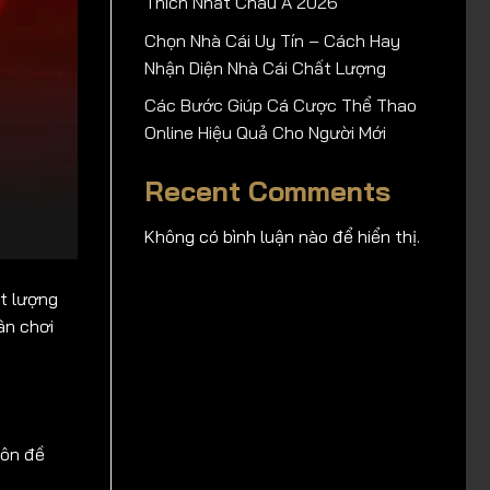
Thích Nhất Châu Á 2026
Chọn Nhà Cái Uy Tín – Cách Hay
Nhận Diện Nhà Cái Chất Lượng
Các Bước Giúp Cá Cược Thể Thao
Online Hiệu Quả Cho Người Mới
Recent Comments
Không có bình luận nào để hiển thị.
t lượng
ân chơi
uôn đề