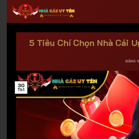
Bỏ
qua
nội
dung
5 Tiêu Chí Chọn Nhà Cái 
ĐĂNG 
30
Th1