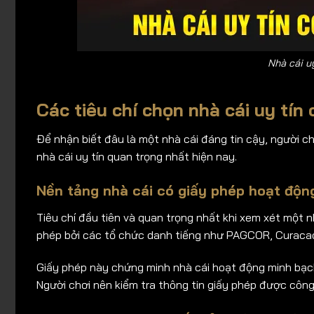
Nhà cái uy
Các tiêu chí chọn nhà cái uy tín
Để nhận biết đâu là một nhà cái đáng tin cậy, người c
nhà cái uy tín quan trọng nhất hiện nay.
Nền tảng nhà cái có giấy phép hoạt độ
Tiêu chí đầu tiên và quan trọng nhất khi xem xét một n
phép bởi các tổ chức danh tiếng như PAGCOR, Curacao
Giấy phép này chứng minh nhà cái hoạt động minh bạch
Người chơi nên kiểm tra thông tin giấy phép được công