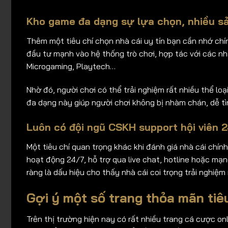
Kho game đa dạng sự lựa chọn, nhiều s
Thêm một tiêu chí chọn nhà cái uy tín bạn cần nhớ chín
đầu tư mạnh vào hệ thống trò chơi, hợp tác với các n
Microgaming, Playtech…
Nhờ đó, người chơi có thể trải nghiệm rất nhiều thể lo
đa dạng này giúp người chơi không bị nhàm chán, dễ 
Luôn có đội ngũ CSKH support hội viên 
Một tiêu chí quan trọng khác khi đánh giá nhà cái chín
hoạt động 24/7, hỗ trợ qua live chat, hotline hoặc mạn
ràng là dấu hiệu cho thấy nhà cái coi trọng trải nghiệm
Gợi ý một số trang thỏa mãn tiêu
Trên thị trường hiện nay có rất nhiều trang cá cược on