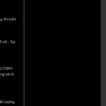
y tín luôn
xổ số… Sự
ngũ CSKH
óng và rõ
hất lượng