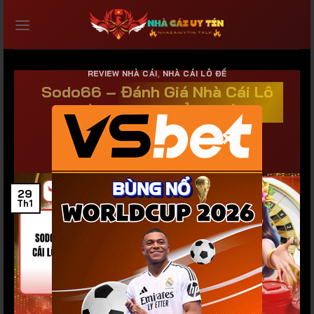
Bỏ
qua
nội
dung
REVIEW NHÀ CÁI
,
NHÀ CÁI LÔ ĐỀ
Sodo66 – Đánh Giá Nhà Cái Lô
Đề Uy Tín Và Đẳng Cấp
×
ĐĂNG VÀO
29.01.2026
BỞI
CTV-LACLAC
29
Th1