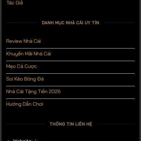
Tác Giả
DANH MỤC NHÀ CÁI UY TÍN
Review Nhà Cái
Khuyến Mãi Nhà Cái
Mẹo Cá Cược
Soi Kèo Bóng Đá
Nhà Cái Tặng Tiền 2026
Hướng Dẫn Chơi
THÔNG TIN LIÊN HỆ
Website:
/