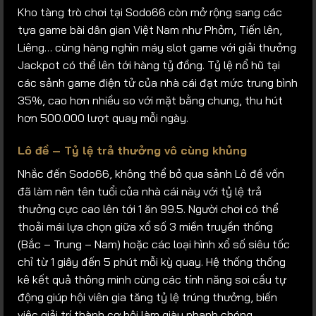
Kho tàng trò chơi tại Sodo66 còn mở rộng sang các
tựa game bài dân gian Việt Nam như Phỏm, Tiến lên,
Liêng… cùng hàng nghìn máy slot game với giải thưởng
Jackpot có thể lên tới hàng tỷ đồng. Tỷ lệ nổ hũ tại
các sảnh game điện tử của nhà cái đạt mức trung bình
35%, cao hơn nhiều so với mặt bằng chung, thu hút
hơn 500.000 lượt quay mỗi ngày.
Lô đề – Tỷ lệ trả thưởng vô cùng khủng
Nhắc đến Sodo66, không thể bỏ qua sảnh Lô đề vốn
đã làm nên tên tuổi của nhà cái này với tỷ lệ trả
thưởng cực cao lên tới 1 ăn 99.5. Người chơi có thể
thoải mái lựa chọn giữa xổ số 3 miền truyền thống
(Bắc – Trung – Nam) hoặc các loại hình xổ số siêu tốc
chỉ từ 1 giây đến 5 phút mỗi kỳ quay. Hệ thống thống
kê kết quả thông minh cùng các tính năng soi cầu tự
động giúp hội viên gia tăng tỷ lệ trúng thưởng, biến
việc giải trí thành cơ hội làm giàu nhanh chóng.