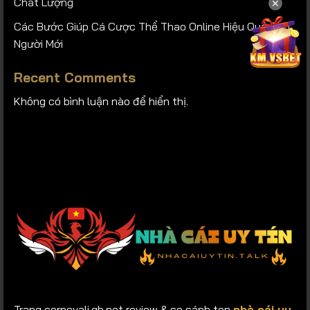
Chất Lượng
✕
Các Bước Giúp Cá Cược Thể Thao Online Hiệu Quả Cho
Người Mới
Recent Comments
Không có bình luận nào để hiển thị.
Trang cornevali.gb.net review & so sánh top
nhà cái uy