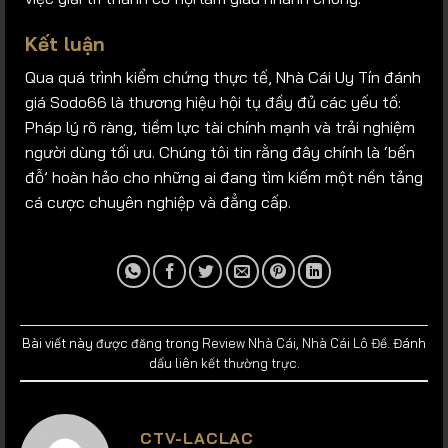
Kết luận
Qua quá trình kiểm chứng thực tế, Nhà Cái Uy Tín đánh
giá Sodo66 là thương hiệu hội tụ đầy đủ các yếu tố:
Pháp lý rõ ràng, tiềm lực tài chính mạnh và trải nghiệm
người dùng tối ưu. Chúng tôi tin rằng đây chính là ‘bến
đỗ’ hoàn hảo cho những ai đang tìm kiếm một nền tảng
cá cược chuyên nghiệp và đẳng cấp.
Bài viết này được đăng trong
Review Nhà Cái
,
Nhà Cái Lô Đề
. Đánh
dấu
liên kết thường trực
.
CTV-LACLAC