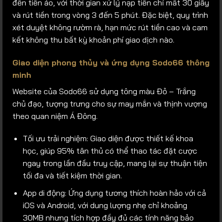
đến tiền ảo, với thời gian xử lý nạp tiền chỉ mất 30 giây
và rút tiền trong vòng 3 đến 5 phút. Đặc biệt, quy trình
xét duyệt không rườm rà, hạn mức rút tiền cao và cam
kết không thu bất kỳ khoản phí giao dịch nào.
Giao diện phong thủy và ứng dụng Sodo66 thông
minh
Website của Sodo66 sử dụng tông màu Đỏ – Trắng
chủ đạo, tượng trưng cho sự may mắn và thịnh vượng
theo quan niệm Á Đông.
Tối ưu trải nghiệm: Giao diện được thiết kế khoa
học, giúp 95% tân thủ có thể thao tác đặt cược
ngay trong lần đầu truy cập, mang lại sự thuận tiện
tối đa và tiết kiệm thời gian.
App di động: Ứng dụng tương thích hoàn hảo với cả
iOS và Android, với dung lượng nhẹ chỉ khoảng
30MB nhưng tích hợp đầy đủ các tính năng bảo