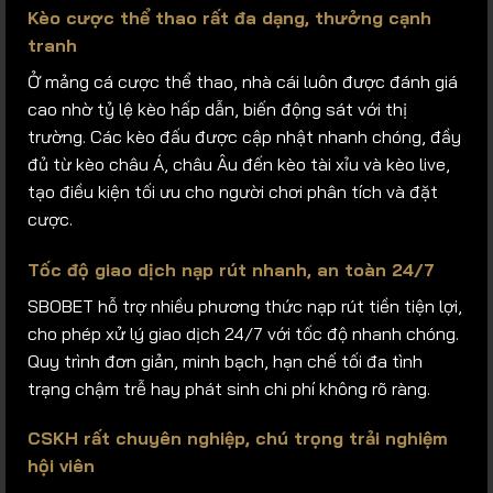
Kèo cược thể thao rất đa dạng, thưởng cạnh
tranh
Ở mảng cá cược thể thao, nhà cái luôn được đánh giá
cao nhờ tỷ lệ kèo hấp dẫn, biến động sát với thị
trường. Các kèo đấu được cập nhật nhanh chóng, đầy
đủ từ kèo châu Á, châu Âu đến kèo tài xỉu và kèo live,
tạo điều kiện tối ưu cho người chơi phân tích và đặt
cược.
Tốc độ giao dịch nạp rút nhanh, an toàn 24/7
SBOBET hỗ trợ nhiều phương thức nạp rút tiền tiện lợi,
cho phép xử lý giao dịch 24/7 với tốc độ nhanh chóng.
Quy trình đơn giản, minh bạch, hạn chế tối đa tình
trạng chậm trễ hay phát sinh chi phí không rõ ràng.
CSKH rất chuyên nghiệp, chú trọng trải nghiệm
hội viên