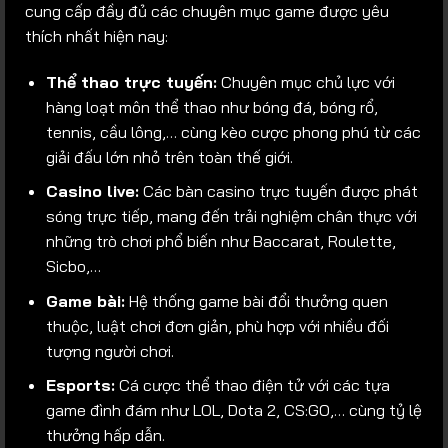
cung cấp đầy đủ các chuyên mục game được yêu
thích nhất hiện nay:
Thể thao trực tuyến:
Chuyên mục chủ lực với
hàng loạt môn thể thao như bóng đá, bóng rổ,
tennis, cầu lông,… cùng kèo cược phong phú từ các
giải đấu lớn nhỏ trên toàn thế giới.
Casino live:
Các bàn casino trực tuyến được phát
sóng trực tiếp, mang đến trải nghiệm chân thực với
những trò chơi phổ biến như Baccarat, Roulette,
Sicbo,…
Game bài:
Hệ thống game bài đổi thưởng quen
thuộc, luật chơi đơn giản, phù hợp với nhiều đối
tượng người chơi.
Esports:
Cá cược thể thao điện tử với các tựa
game đình đám như LOL, Dota 2, CS:GO,… cùng tỷ lệ
thưởng hấp dẫn.