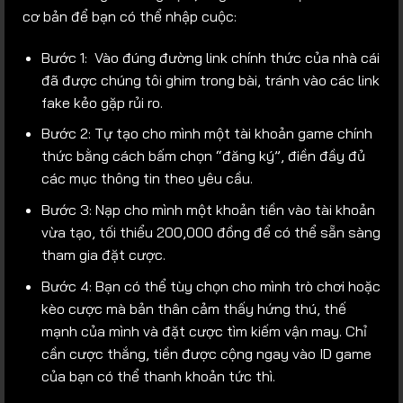
cơ bản để bạn có thể nhập cuộc:
Bước 1: Vào đúng đường link chính thức của nhà cái
đã được chúng tôi ghim trong bài, tránh vào các link
fake kẻo gặp rủi ro.
Bước 2: Tự tạo cho mình một tài khoản game chính
thức bằng cách bấm chọn “đăng ký”, điền đầy đủ
các mục thông tin theo yêu cầu.
Bước 3: Nạp cho mình một khoản tiền vào tài khoản
vừa tạo, tối thiểu 200,000 đồng để có thể sẵn sàng
tham gia đặt cược.
Bước 4: Bạn có thể tùy chọn cho mình trò chơi hoặc
kèo cược mà bản thân cảm thấy hứng thú, thế
mạnh của mình và đặt cược tìm kiếm vận may. Chỉ
cần cược thắng, tiền được cộng ngay vào ID game
của bạn có thể thanh khoản tức thì.