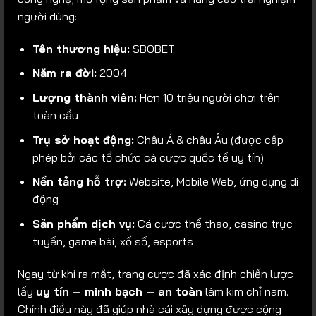
người dùng:
Tên thương hiệu:
SBOBET
Năm ra đời:
2004
Lượng thành viên:
Hơn 10 triệu người chơi trên
toàn cầu
Trụ sở hoạt động:
Châu Á & châu Âu (được cấp
phép bởi các tổ chức cá cược quốc tế uy tín)
Nền tảng hỗ trợ:
Website, Mobile Web, ứng dụng di
động
Sản phẩm dịch vụ:
Cá cược thể thao, casino trực
tuyến, game bài, xổ số, esports
Ngay từ khi ra mắt, trang cược đã xác định chiến lược
lấy
uy tín – minh bạch – an toàn
làm kim chỉ nam.
Chính điều này đã giúp nhà cái xây dựng được cộng