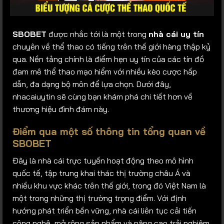
SBOBET
được nhắc tới là một trong
nhà cái uy tín
chuyên về thể thao có tiếng trên thế giới hàng thập kỷ
qua. Nền tảng chính là điểm hẹn uy tín của các tín đồ
đam mê thể thao mạo hiểm với nhiều kèo cược hấp
dẫn, đa dạng bộ môn để lựa chọn. Dưới đây,
nhacaiuytin sẽ cùng bạn khám phá chi tiết hơn về
thương hiệu đình đám này.
Điểm qua một số thông tin tổng quan về
SBOBET
Đây là nhà cái trực tuyến hoạt động theo mô hình
quốc tế, tập trung khai thác thị trường châu Á và
nhiều khu vực khác trên thế giới, trong đó Việt Nam là
một trong những thị trường trọng điểm. Với định
hướng phát triển bền vững, nhà cái liên tục cải tiến
công nghệ, mở rộng sản phẩm và nâng cao trải nghiệm