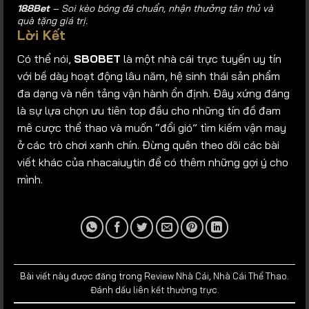
188Bet
– Soi kèo bóng đá chuẩn, nhận thưởng tân thủ và
quà tặng giá trị.
Lời Kết
Có thể nói,
SBOBET
là một nhà cái trực tuyến uy tín
với bề dày hoạt động lâu năm, hệ sinh thái sản phẩm
đa dạng và nền tảng vận hành ổn định. Đây xứng đáng
là sự lựa chọn ưu tiên top đầu cho những tín đồ đam
mê cược thể thao và muốn “đổi gió” tìm kiếm vận may
ở các trò chơi xanh chín. Đừng quên theo dõi các bài
viết khác của nhacaiuytin để có thêm những gợi ý cho
mình.
Bài viết này được đăng trong
Review Nhà Cái
,
Nhà Cái Thể Thao
.
Đánh dấu
liên kết thường trực
.