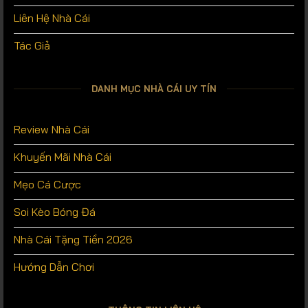
Liên Hệ Nhà Cái
Tác Giả
DANH MỤC NHÀ CÁI UY TÍN
Review Nhà Cái
Khuyến Mãi Nhà Cái
Mẹo Cá Cược
Soi Kèo Bóng Đá
Nhà Cái Tặng Tiền 2026
Hướng Dẫn Chơi