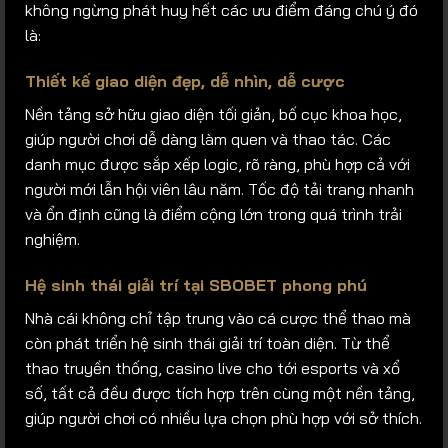
không ngừng phát huy hết các ưu điểm đáng chú ý đó
là:
Thiết kế giao diện đẹp, dễ nhìn, dễ cược
Nền tảng sở hữu giao diện tối giản, bố cục khoa học,
giúp người chơi dễ dàng làm quen và thao tác. Các
danh mục được sắp xếp logic, rõ ràng, phù hợp cả với
người mới lẫn hội viên lâu năm. Tốc độ tải trang nhanh
và ổn định cũng là điểm cộng lớn trong quá trình trải
nghiệm.
Hệ sinh thái giải trí tại SBOBET phong phú
Nhà cái không chỉ tập trung vào cá cược thể thao mà
còn phát triển hệ sinh thái giải trí toàn diện. Từ thể
thao truyền thống, casino live cho tới esports và xổ
số, tất cả đều được tích hợp trên cùng một nền tảng,
giúp người chơi có nhiều lựa chọn phù hợp với sở thích.