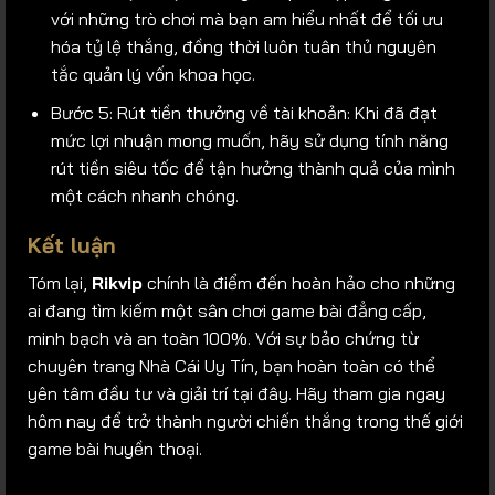
với những trò chơi mà bạn am hiểu nhất để tối ưu
hóa tỷ lệ thắng, đồng thời luôn tuân thủ nguyên
tắc quản lý vốn khoa học.
Bước 5: Rút tiền thưởng về tài khoản: Khi đã đạt
mức lợi nhuận mong muốn, hãy sử dụng tính năng
rút tiền siêu tốc để tận hưởng thành quả của mình
một cách nhanh chóng.
Kết luận
Tóm lại,
Rikvip
chính là điểm đến hoàn hảo cho những
ai đang tìm kiếm một sân chơi game bài đẳng cấp,
minh bạch và an toàn 100%. Với sự bảo chứng từ
chuyên trang Nhà Cái Uy Tín, bạn hoàn toàn có thể
yên tâm đầu tư và giải trí tại đây. Hãy tham gia ngay
hôm nay để trở thành người chiến thắng trong thế giới
game bài huyền thoại.