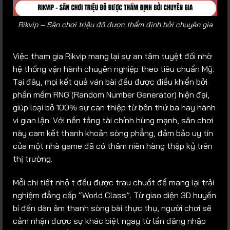
Rikvip – Sân chơi triệu đô được thẩm định bởi chuyên gia
Việc tham gia Rikvip mang lại sự an tâm tuyệt đối nhờ
hệ thống vận hành chuyên nghiệp theo tiêu chuẩn Mỹ.
Tại đây, mọi kết quả ván bài đều được điều khiển bởi
phần mềm RNG (Random Number Generator) hiện đại,
giúp loại bỏ 100% sự can thiệp từ bên thứ ba hay hành
vi gian lận. Với nền tảng tài chính hùng mạnh, sân chơi
này cam kết thanh khoản sòng phẳng, đảm bảo uy tín
của một nhà game đã có thâm niên hàng thập kỷ trên
thị trường.
Mỗi chi tiết nhỏ t đều được trau chuốt để mang lại trải
nghiệm đẳng cấp “World Class”. Từ giao diện 3D huyền
bí đến dàn âm thanh sòng bài thực thụ, người chơi sẽ
cảm nhận được sự khác biệt ngay từ lần đăng nhập