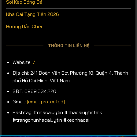
Soi Kèo Bóng Đá
Nhà Cái Tặng Tiền 2026
Hướng Dẫn Chơi
THÔNG TIN LIÊN HỆ
Website:
/
Địa chỉ: 241 Đoàn Văn Bơ, Phường 18, Quận 4, Thành
phố Hồ Chí Minh, Việt Nam
SĐT: 0969.534.220
Gmail:
[email protected]
Hashtag: #nhacaiuytin #nhacaiuytintalk
#trangchunhacaiuytin #keonhacai