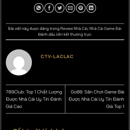
Bài viết này được đăng trong
Review Nhà Cái
,
Nhà Cái Game Bài
.
Đánh dấu
liên kết thường trực
.
CTV-LACLAC
789Club: Top 1 Chất Lượng
Go88: Sân Chơi Game Bài
Được Nhà Cái Uy Tín Đánh
Được Nhà Cái Uy Tín Đánh
Giá Cao
Giá Top 1