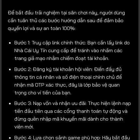
Để bắt đầu trải nghiệm tại sân chơi này, người dùng
cần tuân thủ các bước hướng dẫn sau để đảm bảo
quyền lợi và sự an toàn 100%:
Bước 1: Truy cập link chính thức: Bạn cần lấy link do
Nhà Cái Uy Tín cung cấp để tránh vào nhầm các
trang giả mạo nhằm chiếm đoạt tài khoản.
Bước 2: Đăng ký tài khoản hội viên: Điền đầy đủ
thông tin cá nhân và số điện thoại chính chủ để
nhận mã OTP xác thực, đây là lớp bảo vệ quan
trọng cho ví tiền của bạn.
Bước 3: Nạp vốn và nhận ưu đãi: Thực hiện lệnh nạp
tiền đầu tiên qua các cổng thanh toán tự động và
đừng quên nhập mã khuyến mãi dành cho thành
viên mới.
Bước 4: Lựa chọn sảnh game phù hợp: Hãy bắt đầu