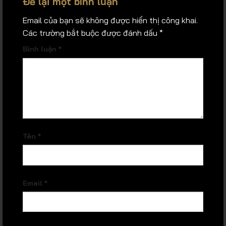
Để lại một bình luận
Email của bạn sẽ không được hiển thị công khai.
Các trường bắt buộc được đánh dấu
*
Bình luận
*
Tên
*
Email
*