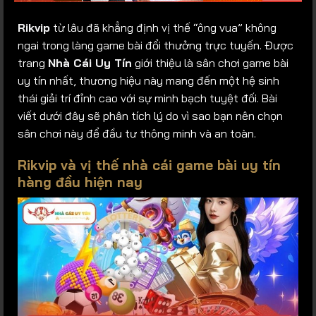
Rikvip
từ lâu đã khẳng định vị thế “ông vua” không
ngai trong làng game bài đổi thưởng trực tuyến. Được
trang
Nhà Cái Uy Tín
giới thiệu là sân chơi game bài
uy tín nhất, thương hiệu này mang đến một hệ sinh
thái giải trí đỉnh cao với sự minh bạch tuyệt đối. Bài
viết dưới đây sẽ phân tích lý do vì sao bạn nên chọn
sân chơi này để đầu tư thông minh và an toàn.
Rikvip và vị thế nhà cái game bài uy tín
hàng đầu hiện nay