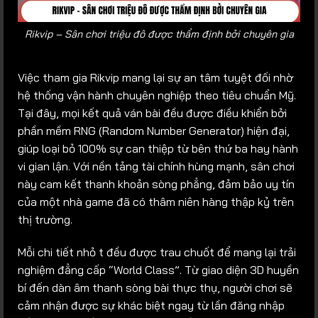
Rikvip – Sân chơi triệu đô được thẩm định bởi chuyên gia
Việc tham gia Rikvip mang lại sự an tâm tuyệt đối nhờ
hệ thống vận hành chuyên nghiệp theo tiêu chuẩn Mỹ.
Tại đây, mọi kết quả ván bài đều được điều khiển bởi
phần mềm RNG (Random Number Generator) hiện đại,
giúp loại bỏ 100% sự can thiệp từ bên thứ ba hay hành
vi gian lận. Với nền tảng tài chính hùng mạnh, sân chơi
này cam kết thanh khoản sòng phẳng, đảm bảo uy tín
của một nhà game đã có thâm niên hàng thập kỷ trên
thị trường.
Mỗi chi tiết nhỏ t đều được trau chuốt để mang lại trải
nghiệm đẳng cấp “World Class”. Từ giao diện 3D huyền
bí đến dàn âm thanh sòng bài thực thụ, người chơi sẽ
cảm nhận được sự khác biệt ngay từ lần đăng nhập