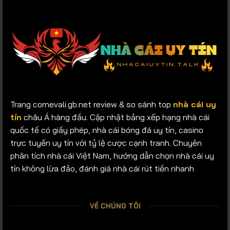
Trang cornevali.gb.net review & so sánh top
nhà cái uy
tín
châu Á hàng đầu. Cập nhật bảng xếp hạng nhà cái
quốc tế có giấy phép, nhà cái bóng đá uy tín, casino
trực tuyến uy tín với tỷ lệ cược cạnh tranh. Chuyên
phân tích nhà cái Việt Nam, hướng dẫn chọn nhà cái uy
tín không lừa đảo, đánh giá nhà cái rút tiền nhanh
VỀ CHÚNG TÔI