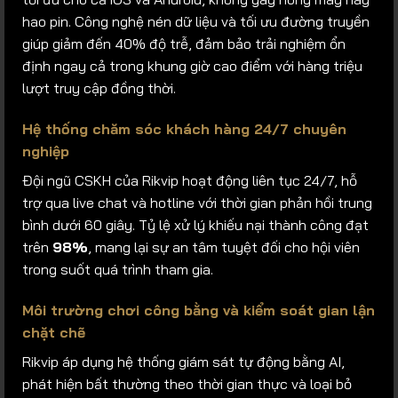
hao pin. Công nghệ nén dữ liệu và tối ưu đường truyền
giúp giảm đến 40% độ trễ, đảm bảo trải nghiệm ổn
định ngay cả trong khung giờ cao điểm với hàng triệu
lượt truy cập đồng thời.
Hệ thống chăm sóc khách hàng 24/7 chuyên
nghiệp
Đội ngũ CSKH của Rikvip hoạt động liên tục 24/7, hỗ
trợ qua live chat và hotline với thời gian phản hồi trung
bình dưới 60 giây. Tỷ lệ xử lý khiếu nại thành công đạt
trên
98%
, mang lại sự an tâm tuyệt đối cho hội viên
trong suốt quá trình tham gia.
Môi trường chơi công bằng và kiểm soát gian lận
chặt chẽ
Rikvip áp dụng hệ thống giám sát tự động bằng AI,
phát hiện bất thường theo thời gian thực và loại bỏ