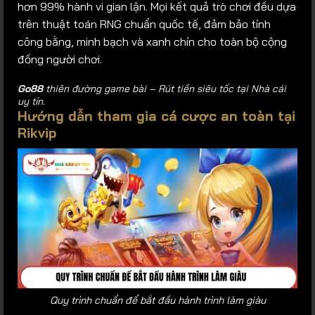
hơn 99% hành vi gian lận. Mọi kết quả trò chơi đều dựa
trên thuật toán RNG chuẩn quốc tế, đảm bảo tính
công bằng, minh bạch và xanh chín cho toàn bộ cộng
đồng người chơi.
Go88
thiên đường game bài – Rút tiền siêu tốc tại Nhà cái
uy tín.
Hướng dẫn tham gia cá cược an toàn tại
Rikvip
Quy trình chuẩn để bắt đầu hành trình làm giàu