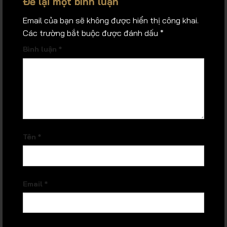
Để lại một bình luận
Email của bạn sẽ không được hiển thị công khai.
Các trường bắt buộc được đánh dấu
*
Bình luận
*
Tên
*
Email
*