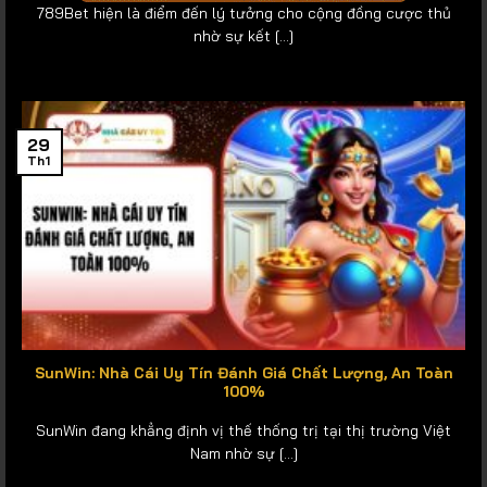
789Bet hiện là điểm đến lý tưởng cho cộng đồng cược thủ
nhờ sự kết [...]
29
Th1
SunWin: Nhà Cái Uy Tín Đánh Giá Chất Lượng, An Toàn
100%
SunWin đang khẳng định vị thế thống trị tại thị trường Việt
Nam nhờ sự [...]