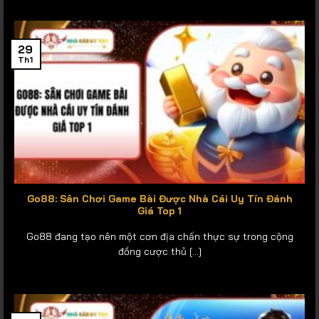
29
Th1
Go88: Sân Chơi Game Bài Được Nhà Cái Uy Tín Đánh
Giá Top 1
Go88 đang tạo nên một cơn địa chấn thực sự trong cộng
đồng cược thủ [...]