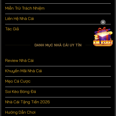
Miễn Trừ Trách Nhiệm
Liên Hệ Nhà Cái
✕
Tác Giả
DANH MỤC NHÀ CÁI UY TÍN
Review Nhà Cái
Khuyến Mãi Nhà Cái
Mẹo Cá Cược
Soi Kèo Bóng Đá
Nhà Cái Tặng Tiền 2026
Hướng Dẫn Chơi