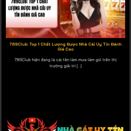
789Club: Top 1 Chất Lượng Được Nhà Cái Uy Tín Đánh
Giá Cao
789Club hiện đang là cái tên làm mưa làm gió trên thị
trường giải trí [...]