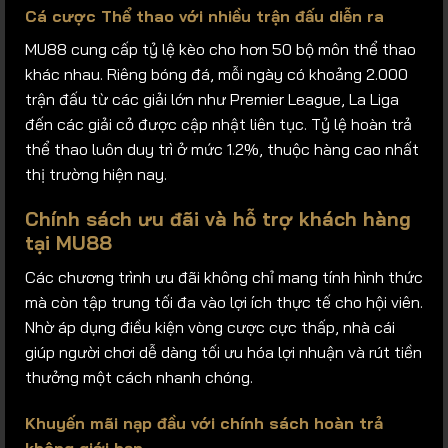
Cá cược Thể thao với nhiều trận đấu diễn ra
MU88 cung cấp tỷ lệ kèo cho hơn 50 bộ môn thể thao
khác nhau. Riêng bóng đá, mỗi ngày có khoảng 2.000
trận đấu từ các giải lớn như Premier League, La Liga
đến các giải cỏ được cập nhật liên tục. Tỷ lệ hoàn trả
thể thao luôn duy trì ở mức 1.2%, thuộc hàng cao nhất
thị trường hiện nay.
Chính sách ưu đãi và hỗ trợ khách hàng
tại MU88
Các chương trình ưu đãi không chỉ mang tính hình thức
mà còn tập trung tối đa vào lợi ích thực tế cho hội viên.
Nhờ áp dụng điều kiện vòng cược cực thấp, nhà cái
giúp người chơi dễ dàng tối ưu hóa lợi nhuận và rút tiền
thưởng một cách nhanh chóng.
Khuyến mãi nạp đầu với chính sách hoàn trả
không giới hạn