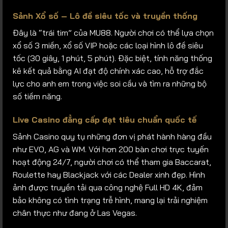
Sảnh Xổ số – Lô đề siêu tốc và truyền thống
Đây là “trái tim” của MU88. Người chơi có thể lựa chọn
xổ số 3 miền, xổ số VIP hoặc các loại hình lô đề siêu
tốc (30 giây, 1 phút, 5 phút). Đặc biệt, tính năng thống
kê kết quả bằng AI đạt độ chính xác cao, hỗ trợ đắc
lực cho anh em trong việc soi cầu và tìm ra những bộ
số tiềm năng.
Live Casino đẳng cấp đạt tiêu chuẩn quốc tế
Sảnh Casino quy tụ những đơn vị phát hành hàng đầu
như EVO, AG và WM. Với hơn 200 bàn chơi trực tuyến
hoạt động 24/7, người chơi có thể tham gia Baccarat,
Roulette hay Blackjack với các Dealer xinh đẹp. Hình
ảnh được truyền tải qua công nghệ Full HD 4K, đảm
bảo không có tình trạng trễ hình, mang lại trải nghiệm
chân thực như đang ở Las Vegas.