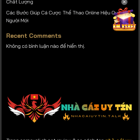
Chất Lượng
✕
Các Bước Giúp Cá Cược Thể Thao Online Hiệu Quả Cho
Người Mới
Recent Comments
Không có bình luận nào để hiển thị.