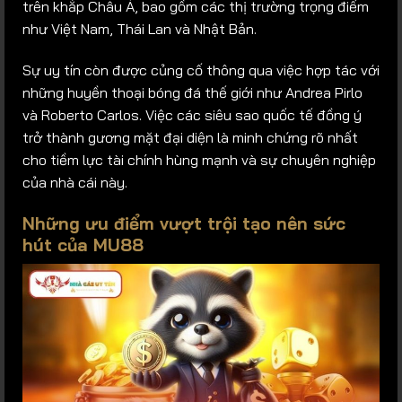
trên khắp Châu Á, bao gồm các thị trường trọng điểm
như Việt Nam, Thái Lan và Nhật Bản.
Sự uy tín còn được củng cố thông qua việc hợp tác với
những huyền thoại bóng đá thế giới như Andrea Pirlo
và Roberto Carlos. Việc các siêu sao quốc tế đồng ý
trở thành gương mặt đại diện là minh chứng rõ nhất
cho tiềm lực tài chính hùng mạnh và sự chuyên nghiệp
của nhà cái này.
Những ưu điểm vượt trội tạo nên sức
hút của MU88