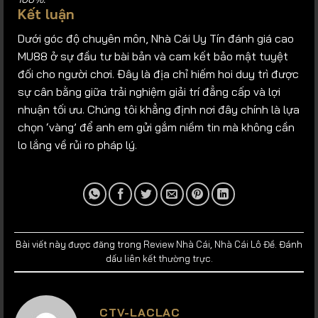
Kết luận
Dưới góc độ chuyên môn, Nhà Cái Uy Tín đánh giá cao
MU88 ở sự đầu tư bài bản và cam kết bảo mật tuyệt
đối cho người chơi. Đây là địa chỉ hiếm hoi duy trì được
sự cân bằng giữa trải nghiệm giải trí đẳng cấp và lợi
nhuận tối ưu. Chúng tôi khẳng định nơi đây chính là lựa
chọn ‘vàng’ để anh em gửi gắm niềm tin mà không cần
lo lắng về rủi ro pháp lý.
Bài viết này được đăng trong
Review Nhà Cái
,
Nhà Cái Lô Đề
. Đánh
dấu
liên kết thường trực
.
CTV-LACLAC