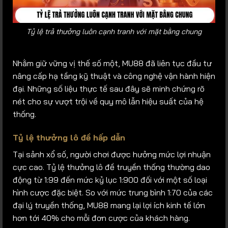
Tỷ lệ trả thưởng luôn cạnh tranh với mặt bằng chung
Nhằm giữ vững vị thế số một, MU88 đã liên tục đầu tư
nâng cấp hạ tầng kỹ thuật và công nghệ vận hành hiện
đại. Những số liệu thực tế sau đây sẽ minh chứng rõ
nét cho sự vượt trội về quy mô lẫn hiệu suất của hệ
thống.
Tỷ lệ thưởng lô đề hấp dẫn
Tại sảnh xổ số, người chơi được hưởng mức lợi nhuận
cực cao. Tỷ lệ thưởng lô đề truyền thống thường dao
động từ 1:99 đến mức kỷ lục 1:900 đối với một số loại
hình cược đặc biệt. So với mức trung bình 1:70 của các
đại lý truyền thống, MU88 mang lại lợi ích kinh tế lớn
hơn tới 40% cho mỗi đơn cược của khách hàng.