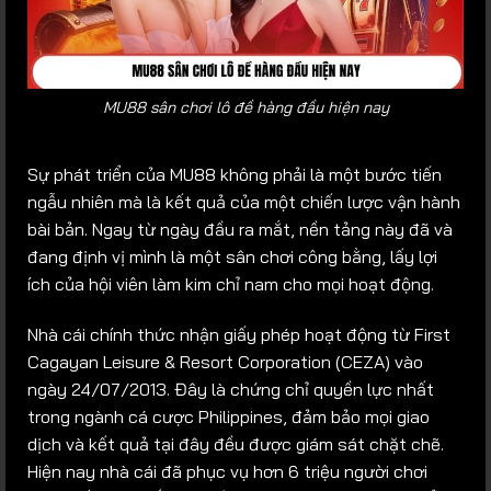
MU88 sân chơi lô đề hàng đầu hiện nay
Sự phát triển của MU88 không phải là một bước tiến
ngẫu nhiên mà là kết quả của một chiến lược vận hành
bài bản. Ngay từ ngày đầu ra mắt, nền tảng này đã và
đang định vị mình là một sân chơi công bằng, lấy lợi
ích của hội viên làm kim chỉ nam cho mọi hoạt động.
Nhà cái chính thức nhận giấy phép hoạt động từ First
Cagayan Leisure & Resort Corporation (CEZA) vào
ngày 24/07/2013. Đây là chứng chỉ quyền lực nhất
trong ngành cá cược Philippines, đảm bảo mọi giao
dịch và kết quả tại đây đều được giám sát chặt chẽ.
Hiện nay nhà cái đã phục vụ hơn 6 triệu người chơi