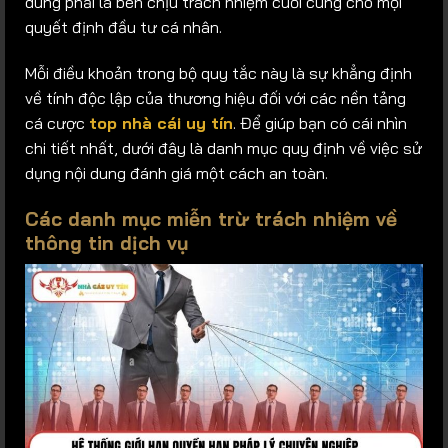
dùng phải là bên chịu trách nhiệm cuối cùng cho mọi
quyết định đầu tư cá nhân.
Mỗi điều khoản trong bộ quy tắc này là sự khẳng định
về tính độc lập của thương hiệu đối với các nền tảng
cá cược
top nhà cái uy tín
. Để giúp bạn có cái nhìn
chi tiết nhất, dưới đây là danh mục quy định về việc sử
dụng nội dung đánh giá một cách an toàn.
Các danh mục miễn trừ trách nhiệm về
thông tin dịch vụ