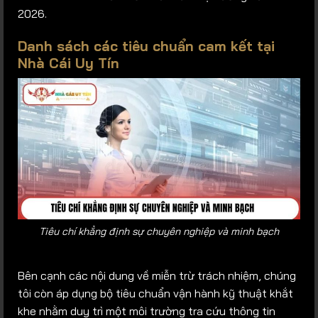
2026.
Danh sách các tiêu chuẩn cam kết tại
Nhà Cái Uy Tín
Tiêu chí khẳng định sự chuyên nghiệp và minh bạch
Bên cạnh các nội dung về miễn trừ trách nhiệm, chúng
tôi còn áp dụng bộ tiêu chuẩn vận hành kỹ thuật khắt
khe nhằm duy trì một môi trường tra cứu thông tin