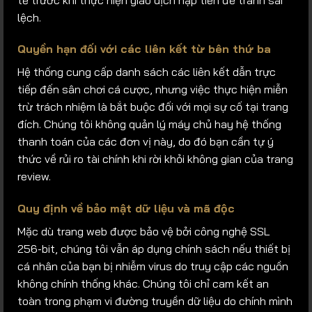
lệch.
Quyền hạn đối với các liên kết từ bên thứ ba
Hệ thống cung cấp danh sách các liên kết dẫn trực
tiếp đến sân chơi cá cược, nhưng việc thực hiện miễn
trừ trách nhiệm là bắt buộc đối với mọi sự cố tại trang
đích. Chúng tôi không quản lý máy chủ hay hệ thống
thanh toán của các đơn vị này, do đó bạn cần tự ý
thức về rủi ro tài chính khi rời khỏi không gian của trang
review.
Quy định về bảo mật dữ liệu và mã độc
Mặc dù trang web được bảo vệ bởi công nghệ SSL
256-bit, chúng tôi vẫn áp dụng chính sách nếu thiết bị
cá nhân của bạn bị nhiễm virus do truy cập các nguồn
không chính thống khác. Chúng tôi chỉ cam kết an
toàn trong phạm vi đường truyền dữ liệu do chính mình