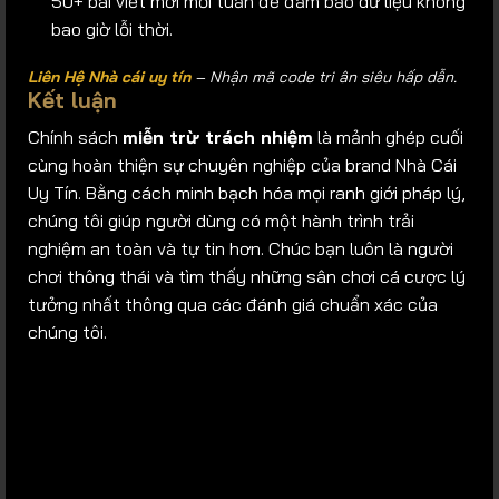
50+ bài viết mới mỗi tuần để đảm bảo dữ liệu không
bao giờ lỗi thời.
Liên Hệ Nhà cái uy tín
– Nhận mã code tri ân siêu hấp dẫn.
Kết luận
Chính sách
miễn trừ trách nhiệm
là mảnh ghép cuối
cùng hoàn thiện sự chuyên nghiệp của brand Nhà Cái
Uy Tín. Bằng cách minh bạch hóa mọi ranh giới pháp lý,
chúng tôi giúp người dùng có một hành trình trải
nghiệm an toàn và tự tin hơn. Chúc bạn luôn là người
chơi thông thái và tìm thấy những sân chơi cá cược lý
tưởng nhất thông qua các đánh giá chuẩn xác của
chúng tôi.