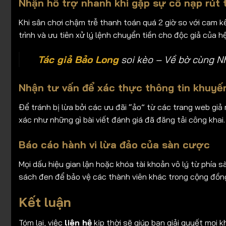
Nhận hỗ trợ nhanh khi gặp sự cố nạp rút 
Khi sân chơi chậm trễ thanh toán quá 2 giờ so với cam kết
trình và ưu tiên xử lý lệnh chuyển tiền cho độc giả của h
Tác giả Bảo Long
soi kèo – Về bờ cùng Nhà
Nhận tư vấn để xác thực thông tin khuyế
Để tránh bị lừa bởi các ưu đãi “ảo” từ các trang web giả
xác như những gì bài viết đánh giá đã đăng tải công khai.
Báo cáo hành vi lừa đảo của sàn cược
Mọi dấu hiệu gian lận hoặc khóa tài khoản vô lý từ phía 
sách đen để bảo vệ các thành viên khác trong cộng đồng k
Kết luận
Tóm lại, việc
liên hệ
kịp thời sẽ giúp bạn giải quyết mọi 