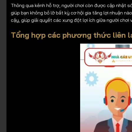
Thông qua kênh hỗ trợ, người chơi còn được cập nhật s
giúp bạn không bỏ lỡ bất kỳ cơ hội gia tăng lợi nhuận nà
cậy, giúp giải quyết các xung đột lợi ích giữa người chơ
Tổng hợp các phương thức liên l