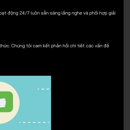
 hoạt động 24/7 luôn sẵn sàng lắng nghe và phối hợp giải
thức. Chúng tôi cam kết phản hồi chi tiết các vấn đề