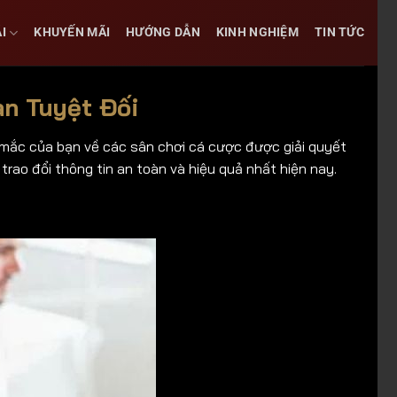
I
KHUYẾN MÃI
HƯỚNG DẪN
KINH NGHIỆM
TIN TỨC
àn Tuyệt Đối
 mắc của bạn về các sân chơi cá cược được giải quyết
rao đổi thông tin an toàn và hiệu quả nhất hiện nay.