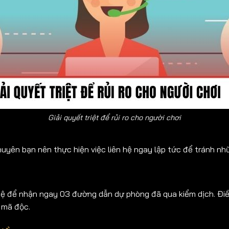
Giải quyết triệt để rủi ro cho người chơi
yên bạn nên thực hiện việc liên hệ ngay lập tức để tránh nhữ
 hệ để nhận ngay 03 đường dẫn dự phòng đã qua kiểm dịch. Điều
 mã độc.