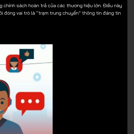
 chính sách hoàn trả của các thương hiệu lớn. Điều này
i đóng vai trò là “trạm trung chuyển” thông tin đáng tin