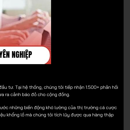
đầu tư. Tại hệ thống, chúng tôi tiếp nhận 1.500+ phản hồi
 đưa ra cảnh báo đỏ cho cộng đồng.
trước những biến động khó lường của thị trường cá cược
liệu khổng lồ mà chúng tôi tích lũy được qua hàng thập