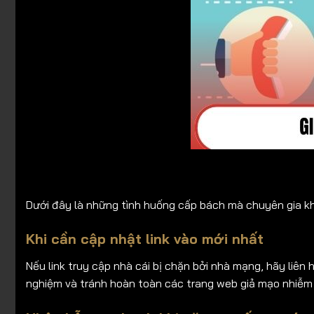
Dưới đây là những tình huống cấp bách mà chuyên gia khu
Khi cần cập nhật link vào mới nhất
Nếu link truy cập nhà cái bị chặn bởi nhà mạng, hãy liên
nghiệm và tránh hoàn toàn các trang web giả mạo nhiễm