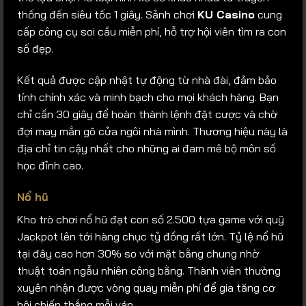
thống đến siêu tốc 1 giây. Sảnh chơi
KU Casino
cung
cấp công cụ soi cầu miễn phí, hỗ trợ hội viên tìm ra con
số đẹp.
Kết quả được cập nhật tự động từ nhà đài, đảm bảo
tính chính xác và minh bạch cho mọi khách hàng. Bạn
chỉ cần 30 giây để hoàn thành lệnh đặt cược và chờ
đợi may mắn gõ cửa ngôi nhà mình. Thương hiệu này là
địa chỉ tin cậy nhất cho những ai đam mê bộ môn số
học đỉnh cao.
Nổ hũ
Kho trò chơi nổ hũ đạt con số 2.500 tựa game với quỹ
Jackpot lên tới hàng chục tỷ đồng rất lớn. Tỷ lệ nổ hũ
tại đây cao hơn 30% so với mặt bằng chung nhờ
thuật toán ngẫu nhiên công bằng. Thành viên thường
xuyên nhận được vòng quay miễn phí để gia tăng cơ
hội chiến thắng mỗi ván.