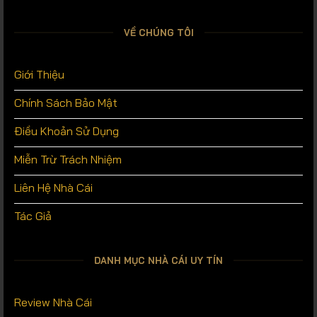
VỀ CHÚNG TÔI
Giới Thiệu
Chính Sách Bảo Mật
Điều Khoản Sử Dụng
Miễn Trừ Trách Nhiệm
Liên Hệ Nhà Cái
Tác Giả
DANH MỤC NHÀ CÁI UY TÍN
Review Nhà Cái