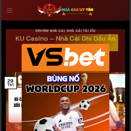
Bỏ
qua
nội
dung
REVIEW NHÀ CÁI
,
NHÀ CÁI TÀI XỈU
KU Casino – Nhà Cái Ghi Dấu Ấn
Số 1 Trong Cộng Đồng
×
ĐĂNG VÀO
29.01.2026
BỞI
CTV-LACLAC
29
Th1