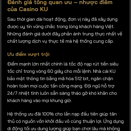
Đánh giá tổng quan ưu – nhược điểm
của Casino KU
Sau thời gian dài hoạt động, đơn vị này đã xây dựng
được uy tín vững chắc trong lòng khách hàng Việt.
Những đánh giá dưới đây phản ánh trung thực nhất về
chất lượng dịch vụ thực tế mà hệ thống cung cấp.
Ưu điểm vượt trội
Điểm mạnh lớn nhất chính là tốc độ nạp rút tiền siêu
tốc chỉ trong vòng 60 giây cho mỗi lệnh. Nhà cái KU
bảo mật thông tin bằng mã hóa 512 bit, ngăn chặn
hoàn toàn mọi cuộc tấn công mạng. Đội ngũ hỗ trợ
24/7 nhiệt tình luôn sẵn sàng tháo gỡ khó khăn cho
khách hàng vào mọi khung giờ.
Hệ thống ưu đãi 100% cho lần nạp đầu tiên giúp tân
thủ có nguồn vốn khởi đầu vô cùng thuận lợi. Ứng dụng
di động tối ưu dung lượng giúp bạn chơi lâu mà không