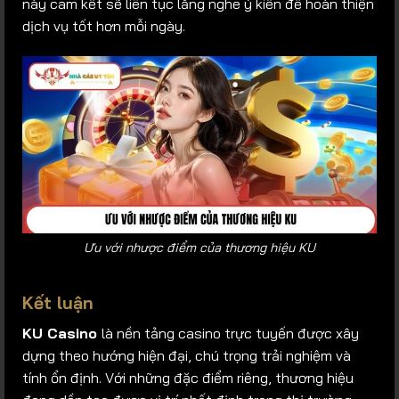
này cam kết sẽ liên tục lắng nghe ý kiến để hoàn thiện
dịch vụ tốt hơn mỗi ngày.
Ưu với nhược điểm của thương hiệu KU
Kết luận
KU Casino
là nền tảng casino trực tuyến được xây
dựng theo hướng hiện đại, chú trọng trải nghiệm và
tính ổn định. Với những đặc điểm riêng, thương hiệu