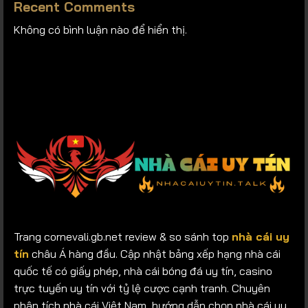
Recent Comments
Không có bình luận nào để hiển thị.
Trang cornevali.gb.net review & so sánh top
nhà cái uy
tín
châu Á hàng đầu. Cập nhật bảng xếp hạng nhà cái
quốc tế có giấy phép, nhà cái bóng đá uy tín, casino
trực tuyến uy tín với tỷ lệ cược cạnh tranh. Chuyên
phân tích nhà cái Việt Nam, hướng dẫn chọn nhà cái uy