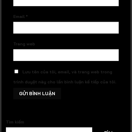
Email
*
Trang web
Lưu tên của tôi, email, và trang web trong
trình duyệt này cho lần bình luận kế tiếp của tôi.
Tìm kiếm