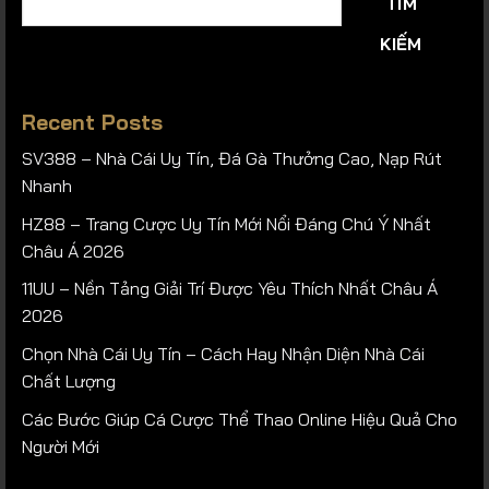
TÌM
KIẾM
Recent Posts
SV388 – Nhà Cái Uy Tín, Đá Gà Thưởng Cao, Nạp Rút
Nhanh
HZ88 – Trang Cược Uy Tín Mới Nổi Đáng Chú Ý Nhất
Châu Á 2026
11UU – Nền Tảng Giải Trí Được Yêu Thích Nhất Châu Á
2026
Chọn Nhà Cái Uy Tín – Cách Hay Nhận Diện Nhà Cái
Chất Lượng
Các Bước Giúp Cá Cược Thể Thao Online Hiệu Quả Cho
Người Mới