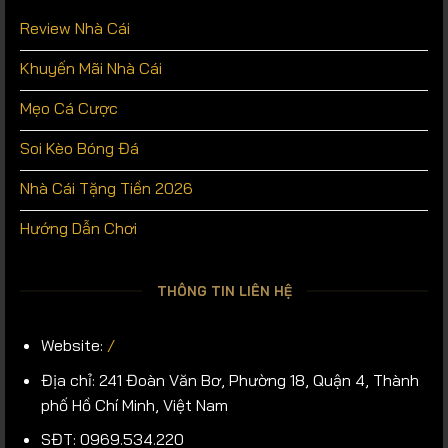
Review Nhà Cái
Khuyến Mãi Nhà Cái
Mẹo Cá Cược
Soi Kèo Bóng Đá
Nhà Cái Tặng Tiền 2026
Hướng Dẫn Chơi
THÔNG TIN LIÊN HỆ
Website:
/
Địa chỉ: 241 Đoàn Văn Bơ, Phường 18, Quận 4, Thành
phố Hồ Chí Minh, Việt Nam
SĐT: 0969.534.220