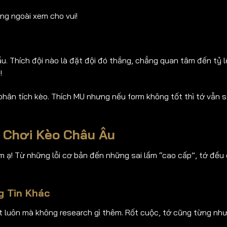
ng ngoài xem cho vui!
ầu. Thích đội nào là đặt đội đó thắng, chẳng quan tâm đến tỷ l
!
i phân tích kèo. Thích MU nhưng nếu form không tốt thì tớ vẫn 
 Chơi Kèo Châu Âu
em ạ! Từ những lỗi cơ bản đến những sai lầm “cao cấp”, tớ đều 
g Tin Khác
ặt luôn mà không research gì thêm. Rốt cuộc, tớ cũng từng nh