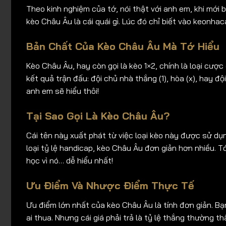
Theo kinh nghiệm của tớ, nói thật với anh em, khi mới
kèo Châu Âu là cái quái gì. Lúc đó chỉ biết vào keonhaca
Bản Chất Của Kèo Châu Âu Mà Tớ Hiểu
Kèo Châu Âu, hay còn gọi là kèo 1×2, chính là loại cượ
kết quả trận đấu: đội chủ nhà thắng (1), hòa (x), hay 
anh em sẽ hiểu thôi!
Tại Sao Gọi Là Kèo Châu Âu?
Cái tên này xuất phát từ việc loại kèo này được sử dụn
loại tỷ lệ handicap, kèo Châu Âu đơn giản hơn nhiều. Tớ
học vì nó… dễ hiểu nhất!
Ưu Điểm Và Nhược Điểm Thực Tế
Ưu điểm lớn nhất của kèo Châu Âu là tính đơn giản. Bạ
ai thua. Nhưng cái giá phải trả là tỷ lệ thắng thường 