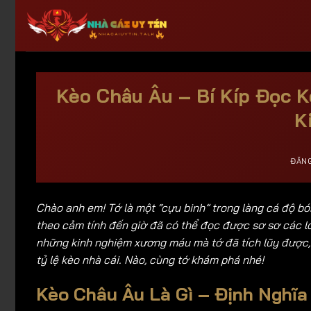
Bỏ
qua
nội
dung
Kèo Châu Âu – Bí Kíp Đọc 
K
ĐĂN
Chào anh em! Tớ là một “cựu binh” trong làng cá độ b
theo cảm tính đến giờ đã có thể đọc được sơ sơ các lo
những kinh nghiệm xương máu mà tớ đã tích lũy được, 
tỷ lệ kèo nhà cái. Nào, cùng tớ khám phá nhé!
Kèo Châu Âu Là Gì – Định Nghĩ