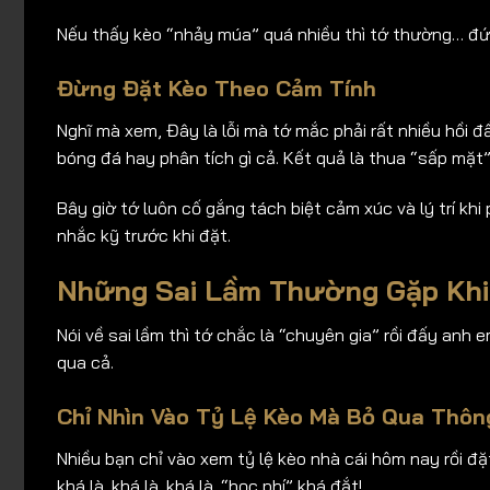
Nếu thấy kèo “nhảy múa” quá nhiều thì tớ thường… đứ
Đừng Đặt Kèo Theo Cảm Tính
Nghĩ mà xem, Đây là lỗi mà tớ mắc phải rất nhiều hồi đ
bóng đá hay phân tích gì cả. Kết quả là thua “sấp mặt”
Bây giờ tớ luôn cố gắng tách biệt cảm xúc và lý trí kh
nhắc kỹ trước khi đặt.
Những Sai Lầm Thường Gặp Khi
Nói về sai lầm thì tớ chắc là “chuyên gia” rồi đấy anh 
qua cả.
Chỉ Nhìn Vào Tỷ Lệ Kèo Mà Bỏ Qua Thôn
Nhiều bạn chỉ vào xem tỷ lệ kèo nhà cái hôm nay rồi đ
khá là. khá là. khá là. “học phí” khá đắt!