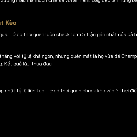
ặt Kèo
ua. Tớ có thói quen luôn check form 5 trận gần nhất của cả h
 thắng với tỷ lệ khá ngon, nhưng quên mất là họ vừa đá Cham
g. Kết quả là… thua đau!
 nhật tỷ lệ liên tục. Tớ có thói quen check kèo vào 3 thời đi