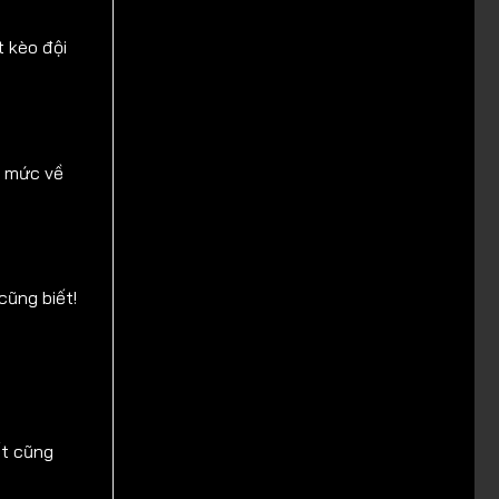
t kèo đội
á mức về
cũng biết!
ất cũng