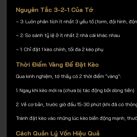
Nguyên Tắc 3-2-1 Của Tớ
– 3: Luôn phân tích ít nhất 3 yếu tố (form, đội hình, độ
– 2: So sánh tỷ lệ ở ít nhất 2 nhà cái khác nhau
– 1: Chỉ đặt 1 kèo chính, tối đa 2 kèo phụ
Thời Điểm Vàng Để Đặt Kèo
Qua kinh nghiệm, tớ thấy có 2 thời điểm “vàng”:
1. Ngay khi kèo mới ra (chưa bị tác động bởi dòng tiền)
2. Về cơ bản, trước giờ đấu 15-30 phút (khi đã có thông
Tránh đặt kèo vào những lúc kèo biến động mạnh, thườn
Cách Quản Lý Vốn Hiệu Quả