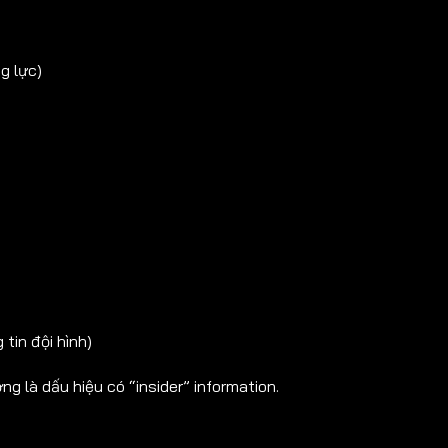
ng lực)
 tin đội hình)
g là dấu hiệu có “insider” information.