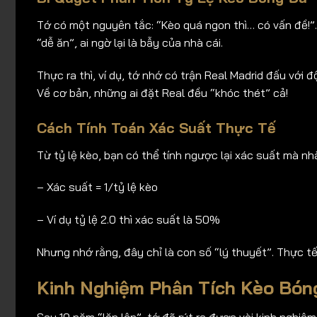
Tớ có một nguyên tắc: “Kèo quá ngon thì… có vấn đề!”
“dễ ăn”, ai ngờ lại là bẫy của nhà cái.
Thực ra thì, ví dụ, tớ nhớ có trận Real Madrid đấu với đ
Về cơ bản, những ai đặt Real đều “khóc thét” cả!
Cách Tính Toán Xác Suất Thực Tế
Từ tỷ lệ kèo, bạn có thể tính ngược lại xác suất mà nhà
– Xác suất = 1/tỷ lệ kèo
– Ví dụ tỷ lệ 2.0 thì xác suất là 50%
Nhưng nhớ rằng, đây chỉ là con số “lý thuyết”. Thực t
Kinh Nghiệm Phân Tích Kèo Bón
Sau 10 năm “lăn lộn”, tớ đã rút ra được vài kinh ngh