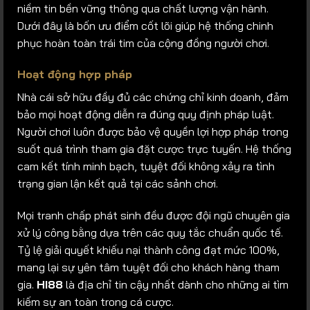
niềm tin bền vững thông qua chất lượng vận hành.
Dưới đây là bốn ưu điểm cốt lõi giúp hệ thống chinh
phục hoàn toàn trái tim của cộng đồng người chơi.
Hoạt động hợp pháp
Nhà cái sở hữu đầy đủ các chứng chỉ kinh doanh, đảm
bảo mọi hoạt động diễn ra đúng quy định pháp luật.
Người chơi luôn được bảo vệ quyền lợi hợp pháp trong
suốt quá trình tham gia đặt cược trực tuyến. Hệ thống
cam kết tính minh bạch, tuyệt đối không xảy ra tình
trạng gian lận kết quả tại các sảnh chơi.
Mọi tranh chấp phát sinh đều được đội ngũ chuyên gia
xử lý công bằng dựa trên các quy tắc chuẩn quốc tế.
Tỷ lệ giải quyết khiếu nại thành công đạt mức 100%,
mang lại sự yên tâm tuyệt đối cho khách hàng tham
gia.
HI88
là địa chỉ tin cậy nhất dành cho những ai tìm
kiếm sự an toàn trong cá cược.