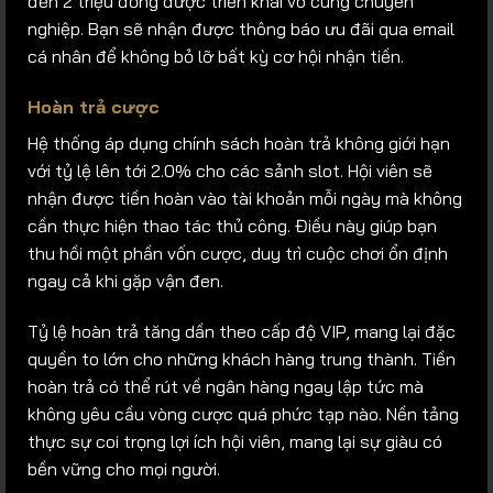
đến 2 triệu đồng được triển khai vô cùng chuyên
nghiệp. Bạn sẽ nhận được thông báo ưu đãi qua email
cá nhân để không bỏ lỡ bất kỳ cơ hội nhận tiền.
Hoàn trả cược
Hệ thống áp dụng chính sách hoàn trả không giới hạn
với tỷ lệ lên tới 2.0% cho các sảnh slot. Hội viên sẽ
nhận được tiền hoàn vào tài khoản mỗi ngày mà không
cần thực hiện thao tác thủ công. Điều này giúp bạn
thu hồi một phần vốn cược, duy trì cuộc chơi ổn định
ngay cả khi gặp vận đen.
Tỷ lệ hoàn trả tăng dần theo cấp độ VIP, mang lại đặc
quyền to lớn cho những khách hàng trung thành. Tiền
hoàn trả có thể rút về ngân hàng ngay lập tức mà
không yêu cầu vòng cược quá phức tạp nào. Nền tảng
thực sự coi trọng lợi ích hội viên, mang lại sự giàu có
bền vững cho mọi người.