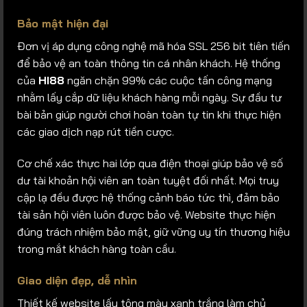
Bảo mật hiện đại
Đơn vị áp dụng công nghệ mã hóa SSL 256 bit tiên tiến
để bảo vệ an toàn thông tin cá nhân khách. Hệ thống
của
HI88
ngăn chặn 99% các cuộc tấn công mạng
nhằm lấy cắp dữ liệu khách hàng mỗi ngày. Sự đầu tư
bài bản giúp người chơi hoàn toàn tự tin khi thực hiện
các giao dịch nạp rút tiền cược.
Cơ chế xác thực hai lớp qua điện thoại giúp bảo vệ số
dư tài khoản hội viên an toàn tuyệt đối nhất. Mọi truy
cập lạ đều được hệ thống cảnh báo tức thì, đảm bảo
tài sản hội viên luôn được bảo vệ. Website thực hiện
đúng trách nhiệm bảo mật, giữ vững uy tín thương hiệu
trong mắt khách hàng toàn cầu.
Giao diện đẹp, dễ nhìn
Thiết kế website lấy tông màu xanh trắng làm chủ