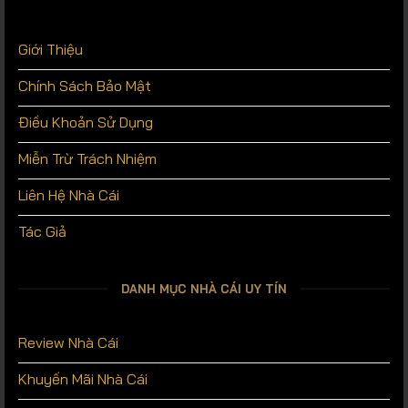
Giới Thiệu
Chính Sách Bảo Mật
Điều Khoản Sử Dụng
Miễn Trừ Trách Nhiệm
Liên Hệ Nhà Cái
Tác Giả
DANH MỤC NHÀ CÁI UY TÍN
Review Nhà Cái
Khuyến Mãi Nhà Cái