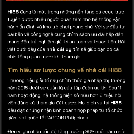
HI88
đang là một trong những nền tảng cá cược trực
tuyến được nhiều người quan tâm nhờ hệ thống vận
hành ổn định và kho trò chơi phong phú. Với sự đầu tư
bài bản về công nghệ cùng chính sách ưu đãi hấp dẫn
mang đến trải nghiệm giải trí an toàn và thuận tiện. Bài
viết dưới đây của
nhà cái uy tín
sẽ giúp bạn có cái
nhìn tổng quan trước khi tham gia.
Tìm hiểu sơ lược chung về nhà cái HI88
Thương hiệu giải trí này chính thức gia nhập thị trường
năm 2015 dưới sự quản lý của tập đoàn uy tín. Sau 11
năm hoạt động, hệ thống hiện sở hữu hơn 6 triệu hội
viên đăng ký tham gia đặt cược. Mọi dịch vụ tại
HI88
đều đạt chứng nhận kinh doanh hợp pháp từ tổ chức
giám sát quốc tế PAGCOR Philippines.
Đơn vị ghi nhận tốc độ tăng trưởng 30% mỗi năm nhờ