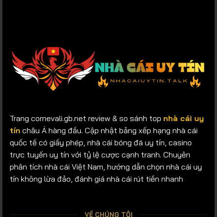
Trang cornevali.gb.net review & so sánh top
nhà cái uy
tín
châu Á hàng đầu. Cập nhật bảng xếp hạng nhà cái
quốc tế có giấy phép, nhà cái bóng đá uy tín, casino
trực tuyến uy tín với tỷ lệ cược cạnh tranh. Chuyên
phân tích nhà cái Việt Nam, hướng dẫn chọn nhà cái uy
tín không lừa đảo, đánh giá nhà cái rút tiền nhanh
VỀ CHÚNG TÔI