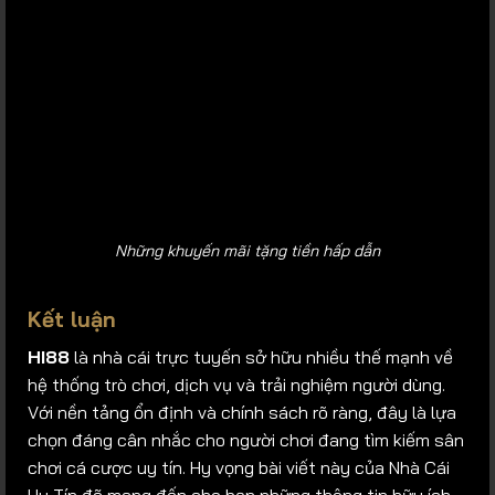
Những khuyến mãi tặng tiền hấp dẫn
Kết luận
HI88
là nhà cái trực tuyến sở hữu nhiều thế mạnh về
hệ thống trò chơi, dịch vụ và trải nghiệm người dùng.
Với nền tảng ổn định và chính sách rõ ràng, đây là lựa
chọn đáng cân nhắc cho người chơi đang tìm kiếm sân
chơi cá cược uy tín. Hy vọng bài viết này của Nhà Cái
Uy Tín đã mang đến cho bạn những thông tin hữu ích.