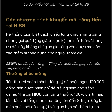
Lý do nhiều hội viên thích chơi tại Hi 88
Các chương trình khuyến mãi tặng tiền
tại HI88
Hệ thống luôn biết cách chiều lòng khách hàng bằng
những gói quà tặng giá trị cực kỳ lớn mỗi tuần. Những
ưu đãi này không chỉ giúp gia tăng vốn cược mà còn
tạo thêm sự hào hứng cho người tham gia.
23WIN
ưu đãi bền vững – Tặng vốn khởi đầu giúp hội viên
xây dựng chiến thuật.
Thưởng chào mừng
Tân thủ khi hoàn thành đăng ký sẽ nhận ngay 100.000
đồng tiền cược miễn phí để trải nghiệm các sảnh
game. Nhà cái
HI88
còn tặng thưởng 100% giá trị nạp
lần đầu với tổng mức quà tặng lên đến 8 triệu. Đây là
món quà khởi đầu tuyệt vời giúp bạn có thêm tự tin