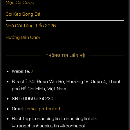
Mẹo Cá Cược
Soi Kèo Bóng Đá
Nhà Cái Tặng Tiền 2026
Hướng Dẫn Chơi
THÔNG TIN LIÊN HỆ
Website:
/
Địa chỉ: 241 Đoàn Văn Bơ, Phường 18, Quận 4, Thành
phố Hồ Chí Minh, Việt Nam
SĐT: 0969.534.220
Gmail:
[email protected]
Hashtag: #nhacaiuytin #nhacaiuytintalk
#trangchunhacaiuytin #keonhacai