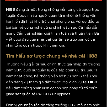
HI88
đang là một trong những nền tảng cá cược trực
tuyến được nhiều người quan tâm nhờ hệ thống vận
hành ổn định và kho trò chơi phong phú. Với sự đầu tư
bài bản về công nghệ cùng chính sách ưu đãi hấp dẫn
mang đến trải nghiệm giải trí an toàn và thuận tiện. Bài
viết dưới đây của
nhà cái uy tín
sẽ giúp bạn có cái
nhìn tổng quan trước khi tham gia.
Tìm hiểu sơ lược chung về nhà cái HI88
Thương hiệu giải trí này chính thức gia nhập thị trường
năm 2015 dưới sự quản lý của tập đoàn uy tín. Sau 11
năm hoạt động, hệ thống hiện sở hữu hơn 6 triệu hội
viên đăng ký tham gia đặt cược. Mọi dịch vụ tại
HI88
đều đạt chứng nhận kinh doanh hợp pháp từ tổ chức
giám sát quốc tế PAGCOR Philippines.
Đơn vị ghi nhận tốc độ tăng trưởng 30% mỗi năm nhờ