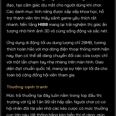
đạo, tạo cảm giác dịu mắt cho người dùng khi chơi.
Các danh mục tính năng được sắp xếp khoa học, hỗ
trợ thành viên tìm thấy sảnh game yêu thích rất
nhanh. Nền tảng
HI88
mang lại trải nghiệm thị giác ấn
tượng nhờ hình ảnh 3D vô cùng sống động và sắc nét.
Ứng dụng di động tối ưu dung lượng chỉ 28MB, tương
thích hoàn hảo với mọi dòng điện thoại thông minh hiện
nay. Bạn có thể dễ dàng chuyển đổi các cửa cược chỉ
với một lần chạm tay nhẹ nhàng trên màn hình. Giao
diện đạt chuẩn quốc tế, mang lại sự tiện lợi tối đa cho
toàn bộ cộng đồng hội viên tham gia.
Thưởng cạnh tranh
Mức trả thưởng tại đây luôn nằm trong top đầu thị
trường với tỷ lệ 1 ăn 99 rất hấp dẫn. Người chơi có cơ
hội nhân đôi tài sản nhờ các kèo cược có mức thưởng
cực lớn này. Hệ thống bảng kèo hiển thị rõ ràng, giúp