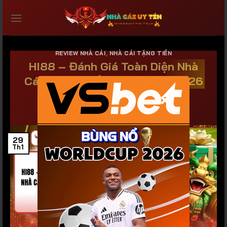
Bỏ
qua
nội
dung
REVIEW NHÀ CÁI
,
NHÀ CÁI TẶNG TIỀN
HI88 – Đánh Giá Toàn Diện Nhà
Cái Trực Tuyến Uy Tín Năm 2026
×
ĐĂNG VÀO
29.01.2026
BỞI
CTV-LACLAC
29
Th1