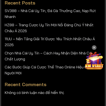
Recent Posts
SV388 – Nhà Cái Uy Tín, Đá Gà Thưởng Cao, Nạp Rút
Nhanh
HZ88 – Trang Cược Uy Tín Mới Nổi Đáng Chú Ý Nhất
Châu Á 2026
11UU – Nền Tảng Giải Trí Được Yêu Thích Nhất Châu Á
2026
✕
Chọn Nhà Cái Uy Tín – Cách Hay Nhận Diện Nhà Cái
Chất Lượng
Các Bước Giúp Cá Cược Thể Thao Online Hiệu Quả Cho
Người Mới
Recent Comments
Không có bình luận nào để hiển thị.