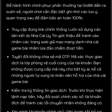
Để hành trình chinh phục phần thưởng tại Go88 diễn ra
suôn sẻ, người chơi cần đặc biệt ghi nhớ các lưu ý
quan trọng sau để đảm bảo an toàn 100%:
Truy cập đúng link chính thống: Luôn sử dụng các
liên kết do Nhà Cái Uy Tín giới thiệu để tránh vào
nhầm các trang web giả mạo mang danh nhà cái
game bài nhằm lừa đảo chiếm đoạt tiền.
Tuyệt đối không chia sẻ mã OTP: Mã xác thực giao
dịch là lớp phòng vệ cuối cùng của tài khoản. Bạn
không được cung cấp mã này cho bất kỳ ai, kể cả
những người tự xưng là nhân viên hỗ trợ của nhà cái
game bài.
Kiểm tra kỹ thông tin giao dịch: Trước khi thực hiện
lệnh nạp tiền, hãy đối soát chính xác số tài khoản
đích để tránh các lỗi chuyển nhầm không đáng có.
Xác minh tài khoản chính chủ: Việc hoàn tất hồ sơ