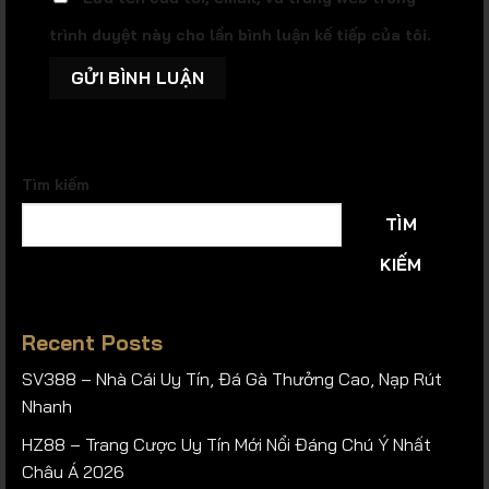
trình duyệt này cho lần bình luận kế tiếp của tôi.
Tìm kiếm
TÌM
KIẾM
Recent Posts
SV388 – Nhà Cái Uy Tín, Đá Gà Thưởng Cao, Nạp Rút
Nhanh
HZ88 – Trang Cược Uy Tín Mới Nổi Đáng Chú Ý Nhất
Châu Á 2026