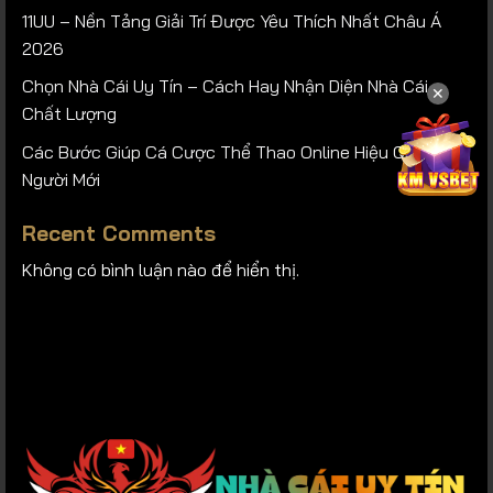
11UU – Nền Tảng Giải Trí Được Yêu Thích Nhất Châu Á
2026
Chọn Nhà Cái Uy Tín – Cách Hay Nhận Diện Nhà Cái
✕
Chất Lượng
Các Bước Giúp Cá Cược Thể Thao Online Hiệu Quả Cho
Người Mới
Recent Comments
Không có bình luận nào để hiển thị.