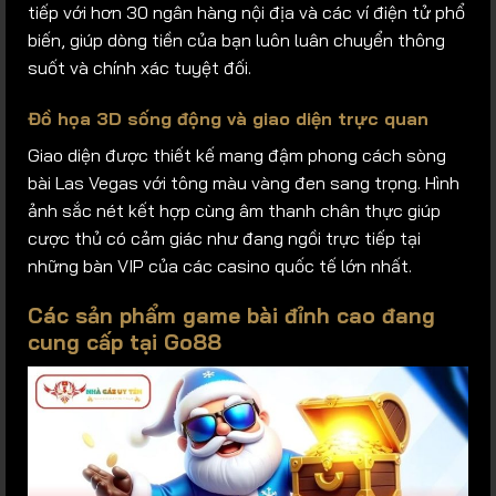
tiếp với hơn 30 ngân hàng nội địa và các ví điện tử phổ
biến, giúp dòng tiền của bạn luôn luân chuyển thông
suốt và chính xác tuyệt đối.
Đồ họa 3D sống động và giao diện trực quan
Giao diện được thiết kế mang đậm phong cách sòng
bài Las Vegas với tông màu vàng đen sang trọng. Hình
ảnh sắc nét kết hợp cùng âm thanh chân thực giúp
cược thủ có cảm giác như đang ngồi trực tiếp tại
những bàn VIP của các casino quốc tế lớn nhất.
Các sản phẩm game bài đỉnh cao đang
cung cấp tại Go88