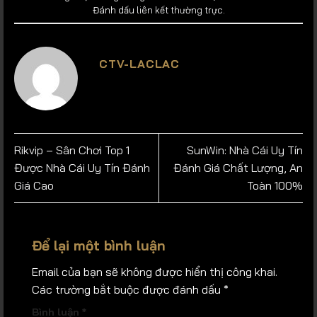
Đánh dấu
liên kết thường trực
.
CTV-LACLAC
Rikvip – Sân Chơi Top 1
SunWin: Nhà Cái Uy Tín
Được Nhà Cái Uy Tín Đánh
Đánh Giá Chất Lượng, An
Giá Cao
Toàn 100%
Để lại một bình luận
Email của bạn sẽ không được hiển thị công khai.
Các trường bắt buộc được đánh dấu
*
Bình luận
*