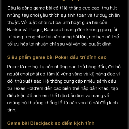
Đây là dòng game bài có tỉ lệ thắng cực cao, thu hút
những tay chơi yêu thích sự tính toán và tư duy chiến
thuật. Với luật chơi rút bài linh hoạt giữa hai cửa
Banker và Player, Baccarat mang đến không gian giải
trí sang trọng như tại các sòng bài lớn, nơi bạn có thể
tối ưu hóa lợi nhuận chỉ sau vài ván bài quyết định.
Siêu phẩm game bài Poker đấu trí đỉnh cao
Poker là nơi hội tụ của những cao thủ hàng đầu, đòi hỏi
người chơi phải có tâm lý vững vàng và kỹ năng đọc vị
đối thủ xuất sắc. Hệ thống cung cấp nhiều sảnh đấu
từ Texas Hold’em đến các biến thể hấp dẫn khác, tạo
điều kiện để anh em thể hiện bản lĩnh và mang về
những hũ thưởng khổng lồ từ các ván tố bài đầy kịch
tính.
Game bài Blackjack so điểm kịch tính