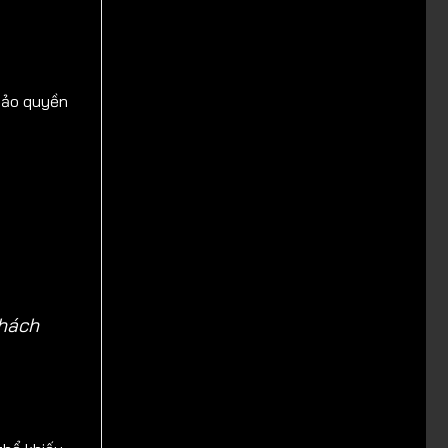
bảo quyền
khách