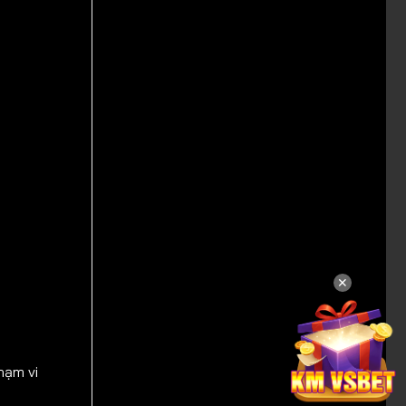
✕
hạm vi