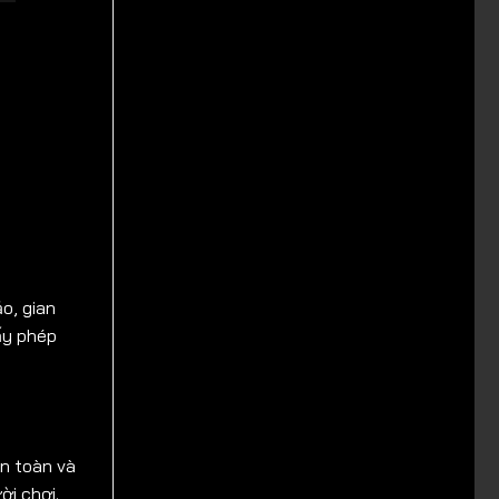
o, gian
iấy phép
an toàn và
ời chơi.