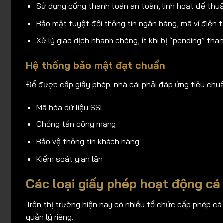
Sử dụng cổng thanh toán an toàn, linh hoạt để thuậ
Bảo mật tuyệt đối thông tin ngân hàng, mã ví điện t
Xử lý giao dịch nhanh chóng, ít khi bị “pending” tha
Hệ thống bảo mật đạt chuẩn
Để được cấp giấy phép, nhà cái phải đáp ứng tiêu chu
Mã hóa dữ liệu SSL
Chống tấn công mạng
Bảo vệ thông tin khách hàng
Kiểm soát gian lận
Các loại giấy phép hoạt động cá
Trên thị trường hiện nay có nhiều tổ chức cấp phép cá
quản lý riêng.