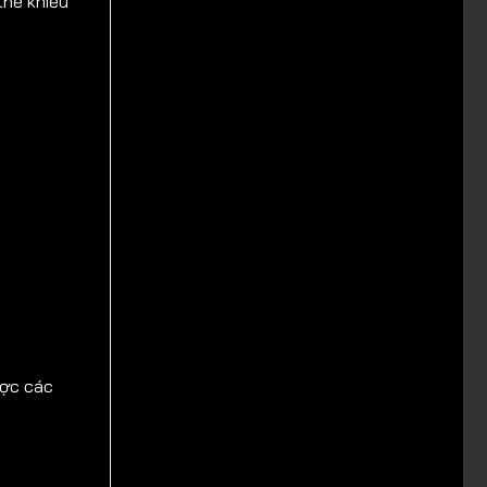
thể khiếu
ược các