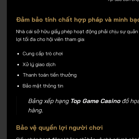
Đảm bảo tính chất hợp pháp và minh bạ
Nhà cái sở hữu giấy phép hoạt động phải chịu sự quản
lợi tối đa cho hội viên tham gia:
Cung cấp trò chơi
Xử lý giao dịch
Thanh toán tiền thưởng
Bảo mật thông tin
Bảng xếp hạng
Top Game Casino
đồ họa
hàng.
Bảo vệ quyền lợi người chơi