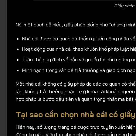
Giấy phép h
Nói một cách dễ hiểu, giấy phép giống như “chứng minh
Nhà cái được cơ quan có thẩm quyền công nhận về m
Hoạt động của nhà cái theo khuôn khổ pháp luật hi
Tuân thủ quy định về bảo vệ quyền lợi cho những ng
Minh bạch trong vấn đề trả thưởng và giao dịch nạp 
Một nhà cái không có giấy phép do các cơ quan có thẩm
lận, không trả thưởng hoặc tự ý khóa tài khoản người c
hợp pháp là bước đầu tiên và quan trọng nhất mà bất 
Tại sao cần chọn nhà cái có giấ
Hiện nay, số lượng trang cá cược trực tuyến xuất hiệ
đáng tin cậy. Việc lựa chọn nhà cái được cấp phép hoạt