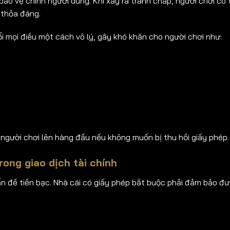
ảo vệ chính người dùng. Khi xảy ra tranh chấp, người chơi có 
 thỏa đáng.
 mọi điều một cách vô lý, gây khó khăn cho người chơi như:
i người chơi lên hàng đầu nếu không muốn bị thu hồi giấy phép.
ong giao dịch tài chính
vấn đề tiền bạc. Nhà cái có giấy phép bắt buộc phải đảm bảo đ