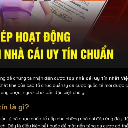
rọng để chúng ta nhận diện được
top nhà cái uy tín nhất Vi
hắt khe của các tổ chức quản lý cá cược quốc tế mới được c
rang cược, người chơi cần đặc biệt chú ý.
ín là gì?
quản lý cá cược quốc tế cấp cho những nhà cái đáp ứng đầy đủ
ạch. Đây là điều kiện bắt buộc để một nền tảng cá cược có th