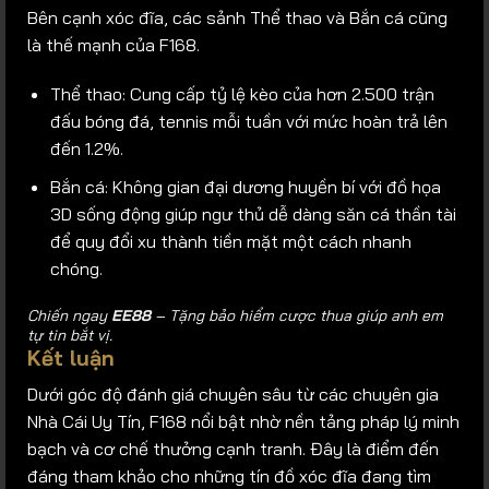
Bên cạnh xóc đĩa, các sảnh Thể thao và Bắn cá cũng
là thế mạnh của F168.
Thể thao: Cung cấp tỷ lệ kèo của hơn 2.500 trận
đấu bóng đá, tennis mỗi tuần với mức hoàn trả lên
đến 1.2%.
Bắn cá: Không gian đại dương huyền bí với đồ họa
3D sống động giúp ngư thủ dễ dàng săn cá thần tài
để quy đổi xu thành tiền mặt một cách nhanh
chóng.
Chiến ngay
EE88
– Tặng bảo hiểm cược thua giúp anh em
tự tin bắt vị.
Kết luận
Dưới góc độ đánh giá chuyên sâu từ các chuyên gia
Nhà Cái Uy Tín, F168 nổi bật nhờ nền tảng pháp lý minh
bạch và cơ chế thưởng cạnh tranh. Đây là điểm đến
đáng tham khảo cho những tín đồ xóc đĩa đang tìm