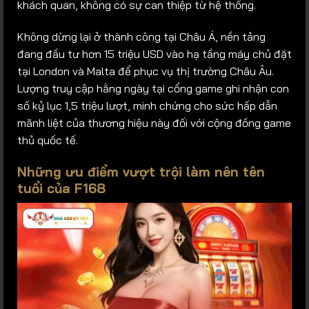
khách quan, không có sự can thiệp từ hệ thống.
Không dừng lại ở thành công tại Châu Á, nền tảng
đang đầu tư hơn 15 triệu USD vào hạ tầng máy chủ đặt
tại London và Malta để phục vụ thị trường Châu Âu.
Lượng truy cập hằng ngày tại cổng game ghi nhận con
số kỷ lục 1,5 triệu lượt, minh chứng cho sức hấp dẫn
mãnh liệt của thương hiệu này đối với cộng đồng game
thủ quốc tế.
Những ưu điểm vượt trội làm nên tên
tuổi của F168