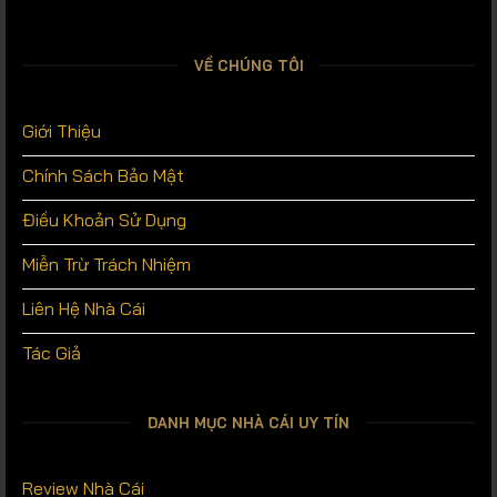
VỀ CHÚNG TÔI
Giới Thiệu
Chính Sách Bảo Mật
Điều Khoản Sử Dụng
Miễn Trừ Trách Nhiệm
Liên Hệ Nhà Cái
Tác Giả
DANH MỤC NHÀ CÁI UY TÍN
Review Nhà Cái