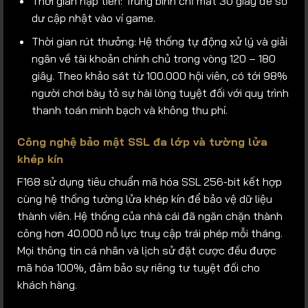
Thời gian nạp tiền: Trung bình chỉ mất 30 giây để số
dư cập nhật vào ví game.
Thời gian rút thưởng: Hệ thống tự động xử lý và giải
ngân về tài khoản chính chủ trong vòng 120 – 180
giây. Theo khảo sát từ 100.000 hội viên, có tới 98%
người chơi bày tỏ sự hài lòng tuyệt đối với quy trình
thanh toán minh bạch và không thu phí.
Công nghệ bảo mật SSL đa lớp và tường lửa
khép kín
F168 sử dụng tiêu chuẩn mã hóa SSL 256-bit kết hợp
cùng hệ thống tường lửa khép kín để bảo vệ dữ liệu
thành viên. Hệ thống của nhà cái đã ngăn chặn thành
công hơn 40.000 nỗ lực truy cập trái phép mỗi tháng.
Mọi thông tin cá nhân và lịch sử đặt cược đều được
mã hóa 100%, đảm bảo sự riêng tư tuyệt đối cho
khách hàng.