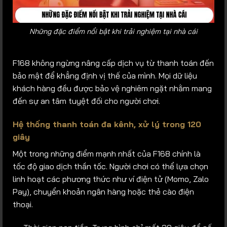
Những đặc điểm nổi bật khi trải nghiệm tại nhà cái
F168 không ngừng nâng cấp dịch vụ từ thanh toán đến
bảo mật để khẳng định vị thế của mình. Mọi dữ liệu
khách hàng đều được bảo vệ nghiêm ngặt nhằm mang
đến sự an tâm tuyệt đối cho người chơi.
Hệ thống thanh toán đa kênh, xử lý trong 120
giây
Một trong những điểm mạnh nhất của F168 chính là
tốc độ giao dịch thần tốc. Người chơi có thể lựa chọn
linh hoạt các phương thức như ví điện tử (Momo, Zalo
Pay), chuyển khoản ngân hàng hoặc thẻ cào điện
thoại.