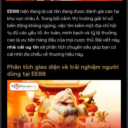
EE88
hiện đang là cái tên đang được đánh giá cao tại
khu vực châu Á. Trong bối cảnh thị trường giải trí số
biến động không ngừng, việc tìm kiếm một địa chỉ hội
tụ đủ các yếu tố: An toàn, minh bạch và tỷ lệ thưởng
cao là ưu tiên hàng đầu của mọi cược thủ. Bài viết này
nhà cái uy tín
sẽ phân tích chuyên sâu giúp bạn có
cái nhìn đa chiều về thương hiệu này.
Phân tích giao diện và trải nghiệm người
dùng tại EE88