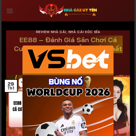
Bỏ
qua
nội
dung
REVIEW NHÀ CÁI
,
NHÀ CÁI XÓC ĐĨA
EE88 – Đánh Giá Sân Chơi Cá
Cược Trực Tuyến Đẳng Cấp Nhất
×
ĐĂNG VÀO
29.01.2026
BỞI
CTV-LACLAC
29
Th1