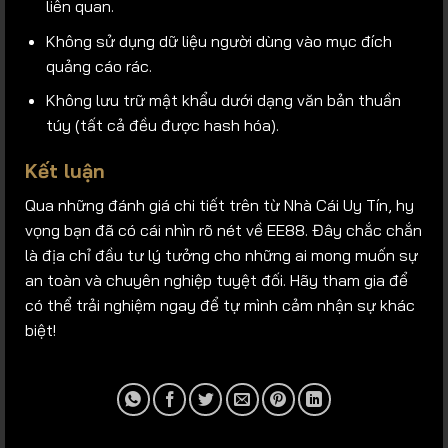
liên quan.
Không sử dụng dữ liệu người dùng vào mục đích
quảng cáo rác.
Không lưu trữ mật khẩu dưới dạng văn bản thuần
túy (tất cả đều được hash hóa).
Kết luận
Qua những đánh giá chi tiết trên từ Nhà Cái Uy Tín, hy
vọng bạn đã có cái nhìn rõ nét về EE88. Đây chắc chắn
là địa chỉ đầu tư lý tưởng cho những ai mong muốn sự
an toàn và chuyên nghiệp tuyệt đối. Hãy tham gia để
có thể trải nghiệm ngay để tự mình cảm nhận sự khác
biệt!