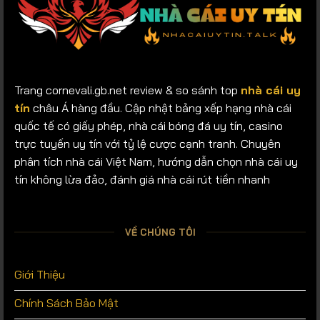
Trang cornevali.gb.net review & so sánh top
nhà cái uy
tín
châu Á hàng đầu. Cập nhật bảng xếp hạng nhà cái
quốc tế có giấy phép, nhà cái bóng đá uy tín, casino
trực tuyến uy tín với tỷ lệ cược cạnh tranh. Chuyên
phân tích nhà cái Việt Nam, hướng dẫn chọn nhà cái uy
tín không lừa đảo, đánh giá nhà cái rút tiền nhanh
VỀ CHÚNG TÔI
Giới Thiệu
Chính Sách Bảo Mật