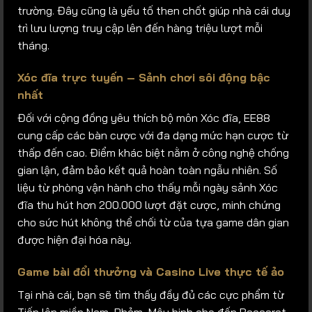
trường. Đây cũng là yếu tố then chốt giúp nhà cái duy
trì lưu lượng truy cập lên đến hàng triệu lượt mỗi
tháng.
Xóc đĩa trực tuyến – Sảnh chơi sôi động bậc
nhất
Đối với cộng đồng yêu thích bộ môn Xóc đĩa, EE88
cung cấp các bàn cược với đa dạng mức hạn cược từ
thấp đến cao. Điểm khác biệt nằm ở công nghệ chống
gian lận, đảm bảo kết quả hoàn toàn ngẫu nhiên. Số
liệu từ phòng vận hành cho thấy mỗi ngày sảnh Xóc
đĩa thu hút hơn 200.000 lượt đặt cược, minh chứng
cho sức hút không thể chối từ của tựa game dân gian
được hiện đại hóa này.
Game bài đổi thưởng và Casino Live thực tế ảo
Tại nhà cái, bạn sẽ tìm thấy đầy đủ các cực phẩm từ
Tiến lên miền Nam, Phỏm, Mậu binh cho đến Baccarat,