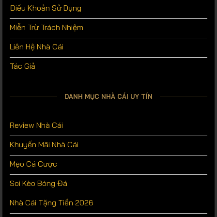
Điều Khoản Sử Dụng
Miễn Trừ Trách Nhiệm
Liên Hệ Nhà Cái
Tác Giả
DANH MỤC NHÀ CÁI UY TÍN
Review Nhà Cái
Khuyến Mãi Nhà Cái
Mẹo Cá Cược
Soi Kèo Bóng Đá
Nhà Cái Tặng Tiền 2026