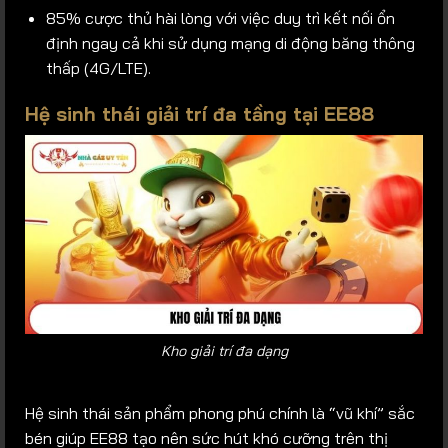
85% cược thủ hài lòng với việc duy trì kết nối ổn
định ngay cả khi sử dụng mạng di động băng thông
thấp (4G/LTE).
Hệ sinh thái giải trí đa tầng tại EE88
Kho giải trí đa dạng
Hệ sinh thái sản phẩm phong phú chính là “vũ khí” sắc
bén giúp EE88 tạo nên sức hút khó cưỡng trên thị