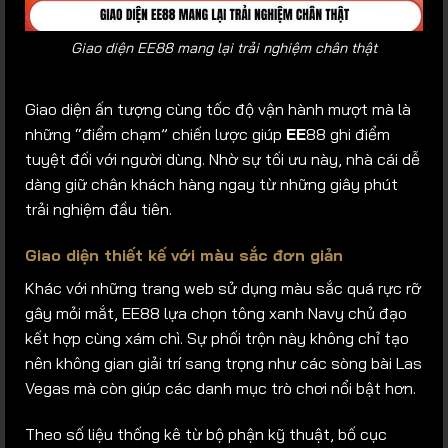
Giao diện EE88 mang lại trải nghiệm chân thật
Giao diện ấn tượng cùng tốc độ vận hành mượt mà là
những “điểm chạm” chiến lược giúp
EE
88 ghi điểm
tuyệt đối với người dùng. Nhờ sự tối ưu này, nhà cái dễ
dàng giữ chân khách hàng ngay từ những giây phút
trải nghiệm đầu tiên.
Giao diện thiết kế với màu sắc đơn giản
Khác với những trang web sử dụng màu sắc quá rực rỡ
gây mỏi mắt, EE88 lựa chọn tông xanh Navy chủ đạo
kết hợp cùng xám chì. Sự phối trộn này không chỉ tạo
nên không gian giải trí sang trọng như các sòng bài Las
Vegas mà còn giúp các danh mục trò chơi nổi bật hơn.
Theo số liệu thống kê từ bộ phận kỹ thuật, bố cục