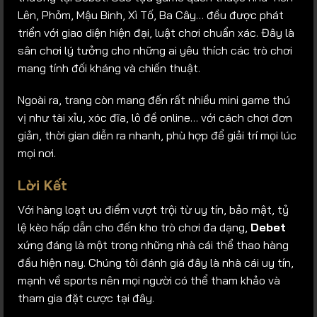
Lên, Phỏm, Mậu Binh, Xì Tố, Ba Cây… đều được phát
triển với giao diện hiện đại, luật chơi chuẩn xác. Đây là
sân chơi lý tưởng cho những ai yêu thích các trò chơi
mang tính đối kháng và chiến thuật.
Ngoài ra, trang còn mang đến rất nhiều mini game thú
vị như tài xỉu, xóc đĩa, lô đề online… với cách chơi đơn
giản, thời gian diễn ra nhanh, phù hợp để giải trí mọi lúc
mọi nơi.
Lời Kết
Với hàng loạt ưu điểm vượt trội từ uy tín, bảo mật, tỷ
lệ kèo hấp dẫn cho đến kho trò chơi đa dạng,
Debet
xứng đáng là một trong những nhà cái thể thao hàng
đầu hiện nay. Chúng tôi đánh giá đây là nhà cái uy tín,
mạnh về sports nên mọi người có thể tham khảo và
tham gia đặt cược tại đây.