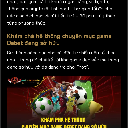
nhau, bao gồm cả tài khoản ngân hàng, ví điện tử,
thông qua crypto rất linh hoạt. Thời gian tối đa cho
các giao dịch nạp và rút tiền từ 1 – 30 phút tùy theo
từng phương thức.
Khám phá hệ thống chuyên mục game
Debet đang sở hữu
Sự thành công của nhà cái đến từ nhiều yếu tố khác
nhau, trong đó phải kể tới kho game đặc sắc mà trang
đang sở hữu với đa dạng trò chơi “hot”: