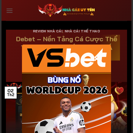
Bỏ
qua
nội
dung
REVIEW NHÀ CÁI
,
NHÀ CÁI THỂ THAO
Debet – Nền Tảng Cá Cược Thể
Thao Đáng Chú Ý Tại Châu Á
×
2026
ĐĂNG VÀO
02.02.2026
BỞI
CTV-NCUT
02
Th2