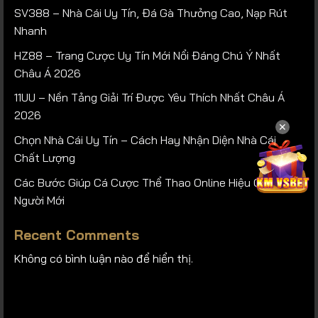
SV388 – Nhà Cái Uy Tín, Đá Gà Thưởng Cao, Nạp Rút
Nhanh
HZ88 – Trang Cược Uy Tín Mới Nổi Đáng Chú Ý Nhất
Châu Á 2026
11UU – Nền Tảng Giải Trí Được Yêu Thích Nhất Châu Á
2026
✕
Chọn Nhà Cái Uy Tín – Cách Hay Nhận Diện Nhà Cái
Chất Lượng
Các Bước Giúp Cá Cược Thể Thao Online Hiệu Quả Cho
Người Mới
Recent Comments
Không có bình luận nào để hiển thị.