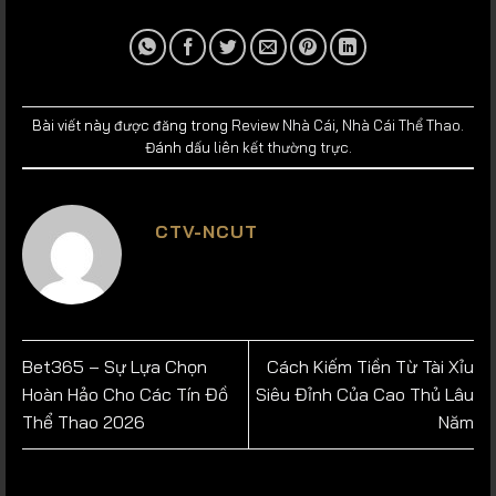
Bài viết này được đăng trong
Review Nhà Cái
,
Nhà Cái Thể Thao
.
Đánh dấu
liên kết thường trực
.
CTV-NCUT
Bet365 – Sự Lựa Chọn
Cách Kiếm Tiền Từ Tài Xỉu
Hoàn Hảo Cho Các Tín Đồ
Siêu Đỉnh Của Cao Thủ Lâu
Thể Thao 2026
Năm