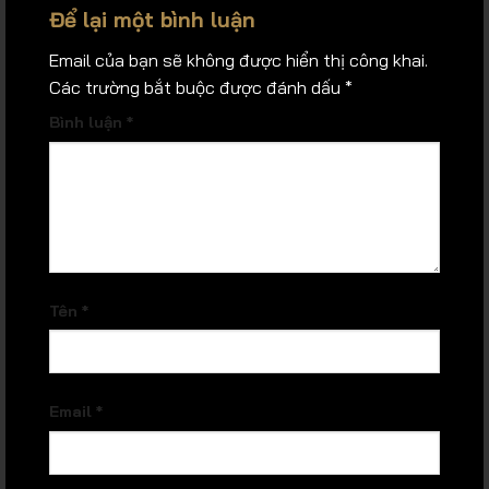
Để lại một bình luận
Email của bạn sẽ không được hiển thị công khai.
Các trường bắt buộc được đánh dấu
*
Bình luận
*
Tên
*
Email
*