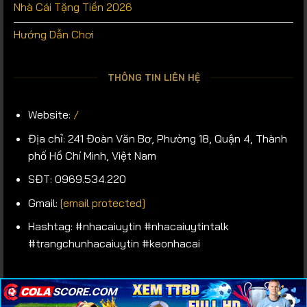
Nhà Cái Tặng Tiền 2026
Hướng Dẫn Chơi
THÔNG TIN LIÊN HỆ
Website:
/
Địa chỉ: 241 Đoàn Văn Bơ, Phường 18, Quận 4, Thành
phố Hồ Chí Minh, Việt Nam
SĐT: 0969.534.220
Gmail:
[email protected]
Hashtag: #nhacaiuytin #nhacaiuytintalk
#trangchunhacaiuytin #keonhacai