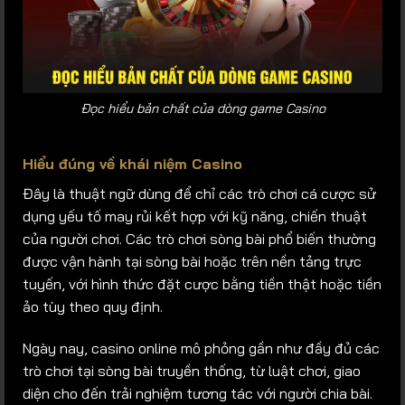
Đọc hiểu bản chất của dòng game Casino
Hiểu đúng về khái niệm Casino
Đây là thuật ngữ dùng để chỉ các trò chơi cá cược sử
dụng yếu tố may rủi kết hợp với kỹ năng, chiến thuật
của người chơi. Các trò chơi sòng bài phổ biến thường
được vận hành tại sòng bài hoặc trên nền tảng trực
tuyến, với hình thức đặt cược bằng tiền thật hoặc tiền
ảo tùy theo quy định.
Ngày nay, casino online
mô phỏng gần như đầy đủ các
trò chơi tại sòng bài truyền thống, từ luật chơi, giao
diện cho đến trải nghiệm tương tác với người chia bài.