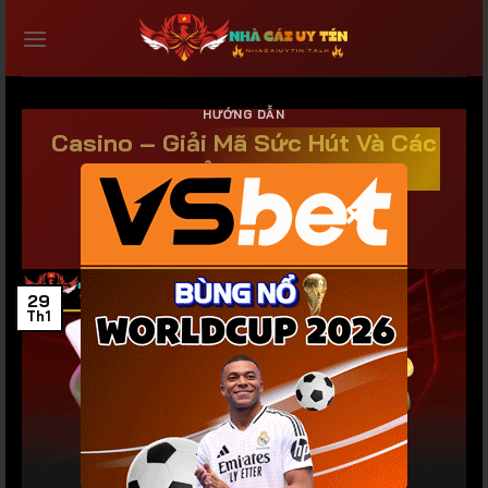
Bỏ
qua
nội
dung
HƯỚNG DẪN
Casino – Giải Mã Sức Hút Và Các
Sản Phẩm “Hot” 2026
×
ĐĂNG VÀO
29.01.2026
BỞI
CTV-NCUT
29
Th1