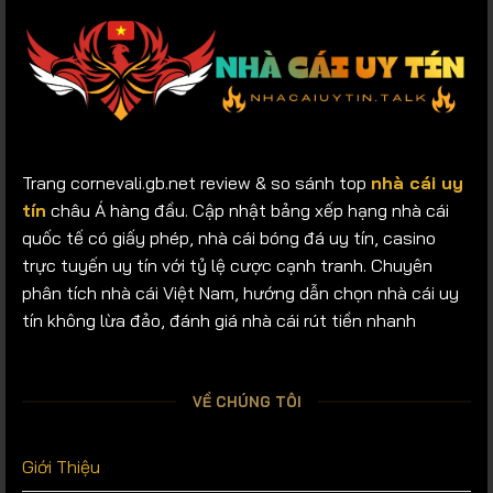
Trang cornevali.gb.net review & so sánh top
nhà cái uy
tín
châu Á hàng đầu. Cập nhật bảng xếp hạng nhà cái
quốc tế có giấy phép, nhà cái bóng đá uy tín, casino
trực tuyến uy tín với tỷ lệ cược cạnh tranh. Chuyên
phân tích nhà cái Việt Nam, hướng dẫn chọn nhà cái uy
tín không lừa đảo, đánh giá nhà cái rút tiền nhanh
VỀ CHÚNG TÔI
Giới Thiệu