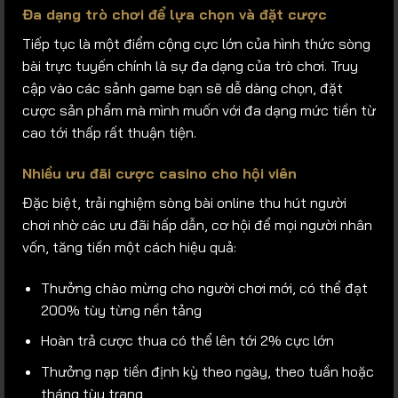
Đa dạng trò chơi để lựa chọn và đặt cược
Tiếp tục là một điểm cộng cực lớn của hình thức sòng
bài trực tuyến chính là sự đa dạng của trò chơi. Truy
cập vào các sảnh game bạn sẽ dễ dàng chọn, đặt
cược sản phẩm mà mình muốn với đa dạng mức tiền từ
cao tới thấp rất thuận tiện.
Nhiều ưu đãi cược casino cho hội viên
Đặc biệt, trải nghiệm sòng bài online thu hút người
chơi nhờ các ưu đãi hấp dẫn, cơ hội để mọi người nhân
vốn, tăng tiền một cách hiệu quả:
Thưởng chào mừng cho người chơi mới, có thể đạt
200% tùy từng nền tảng
Hoàn trả cược thua có thể lên tới 2% cực lớn
Thưởng nạp tiền định kỳ theo ngày, theo tuần hoặc
tháng tùy trang