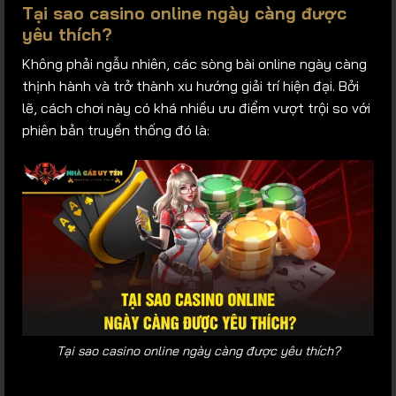
Tại sao casino online ngày càng được
yêu thích?
Không phải ngẫu nhiên, các sòng bài online ngày càng
thịnh hành và trở thành xu hướng giải trí hiện đại. Bởi
lẽ, cách chơi này có khá nhiều ưu điểm vượt trội so với
phiên bản truyền thống đó là:
Tại sao casino online ngày càng được yêu thích?