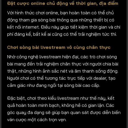
Đặt cược online chủ động về thời gian, địa điểm
Với hình thức chơi online, bạn hoàn toàn có thể chủ
động tham gia sòng bài thông qua những thiết bị có
kết nối internet. Điều này giúp tiết kiệm thời gian và chi
phí đáng kể, bất kể ai cũng có thể trải nghiệm tức thì.
Chơi sòng bài livestream vô cùng chân thực
Nhờ công nghệ livestream hiện đại, các trò chơi sòng
bài mang đến trải nghiệm chân thực với người chia bài
thật, những hình ảnh sắc nét và âm thanh sống động.
Người chơi có thể tương tác trực tiếp với dealer, tạo
cảm giác như đang ngồi tại sòng bài cao cấp.
Đặc biệt, chơi theo kiểu livestream như thế này, kết
quả hoàn toàn minh bạch, không hề có gian lận. Các
góc quay đa dạng sẽ giúp bạn quan sát được diễn biến
ván cược một cách trọn vẹn.