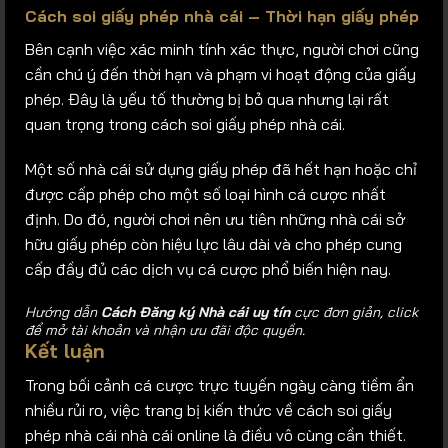
Cách soi giấy phép nhà cái – Thời hạn giấy phép
Bên cạnh việc xác minh tính xác thực, người chơi cũng
cần chú ý đến thời hạn và phạm vi hoạt động của giấy
phép. Đây là yếu tố thường bị bỏ qua nhưng lại rất
quan trọng trong cách soi giấy phép nhà cái.
Một số nhà cái sử dụng giấy phép đã hết hạn hoặc chỉ
được cấp phép cho một số loại hình cá cược nhất
định. Do đó, người chơi nên ưu tiên những nhà cái sở
hữu giấy phép còn hiệu lực lâu dài và cho phép cung
cấp đầy đủ các dịch vụ cá cược phổ biến hiện nay.
Hướng dẫn
Cách Đăng ký Nhà cái uy tín
cực đơn giản, click
để mở tài khoản và nhận ưu đãi độc quyền.
Kết luận
Trong bối cảnh cá cược trực tuyến ngày càng tiềm ẩn
nhiều rủi ro, việc trang bị kiến thức về cách soi giấy
phép nhà cái nhà cái online là điều vô cùng cần thiết.