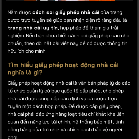
Nắm được
cách soi giấy phép nhà cái
của trang
cược trực tuyến sẽ giúp bạn nhận diện rõ ràng đâu là
trang nhà cái uy tín
, hợp pháp để tham gia trải
nghiệm. Nếu bạn chưa biết cách soi giấy phép sao cho
chuẩn, theo dõi hết bài viết này để có được thông tin
hữu ích cho mình.
Tìm hiểu giấy phép hoạt động nhà cái
nghĩa là gì?
Giấy phép hoạt động nhà cái là văn bản pháp lý do các
tổ chức quản lý cờ bạc quốc tế cấp phép, cho phép
nhà cái được cung cấp các dịch vụ cá cược trực
tuyến một cách hợp pháp. Để được cấp giấy phép,
nhà cái phải đáp ứng hàng loạt tiêu chí khắt khe liên
quan đến năng lực tài chính, hệ thống bảo mật, tính
công bằng của trò chơi và chính sách bảo vệ người
chơi.