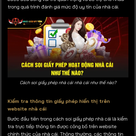
trong quá trình đánh giá mức độ uy tín của nhà cái.
Cách soi giấy phép nhà cái nhà cái như thế nào?
Kiểm tra thông tin giấy phép hiển thị trên
website nhà cái
Bước đầu tiên trong cách soi giấy phép nhà cái là kiểm
tra trực tiếp thông tin được công bố trên website
chính thức của nhà cái. Thông thường, các thông tin