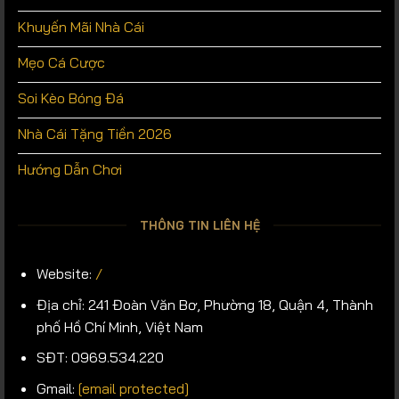
Khuyến Mãi Nhà Cái
Mẹo Cá Cược
Soi Kèo Bóng Đá
Nhà Cái Tặng Tiền 2026
Hướng Dẫn Chơi
THÔNG TIN LIÊN HỆ
Website:
/
Địa chỉ: 241 Đoàn Văn Bơ, Phường 18, Quận 4, Thành
phố Hồ Chí Minh, Việt Nam
SĐT: 0969.534.220
Gmail:
[email protected]