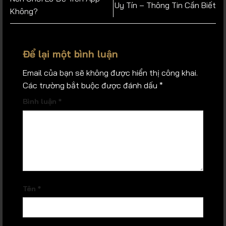
Uy Tín – Thông Tin Cần Biết
Không?
Để lại một bình luận
Email của bạn sẽ không được hiển thị công khai.
Các trường bắt buộc được đánh dấu
*
Bình luận
*
Tên
*