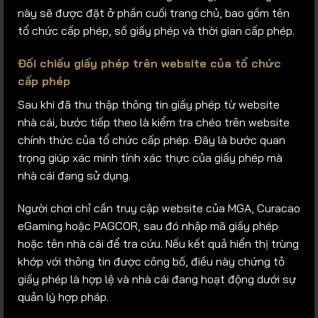
này sẽ được đặt ở phần cuối trang chủ, bao gồm tên
tổ chức cấp phép, số giấy phép và thời gian cấp phép.
Đối chiếu giấy phép trên website của tổ chức
cấp phép
Sau khi đã thu thập thông tin giấy phép từ website
nhà cái, bước tiếp theo là kiểm tra chéo trên website
chính thức của tổ chức cấp phép. Đây là bước quan
trọng giúp xác minh tính xác thực của giấy phép mà
nhà cái đang sử dụng.
Người chơi chỉ cần truy cập website của MGA, Curacao
eGaming hoặc PAGCOR, sau đó nhập mã giấy phép
hoặc tên nhà cái để tra cứu. Nếu kết quả hiển thị trùng
khớp với thông tin được công bố, điều này chứng tỏ
giấy phép là hợp lệ và nhà cái đang hoạt động dưới sự
quản lý hợp pháp.