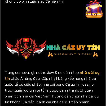
Không có bình luận nào để hiển thị.
Trang cornevali.gb.net review & so sánh top
nhà cái uy
tín
châu Á hàng đầu. Cập nhật bảng xếp hạng nhà cái
quốc tế có giấy phép, nhà cái bóng đá uy tín, casino
trực tuyến uy tín với tỷ lệ cược cạnh tranh. Chuyên
phân tích nhà cái Việt Nam, hướng dẫn chọn nhà cái uy
tín không lừa đảo, đánh giá nhà cái rút tiền nhanh