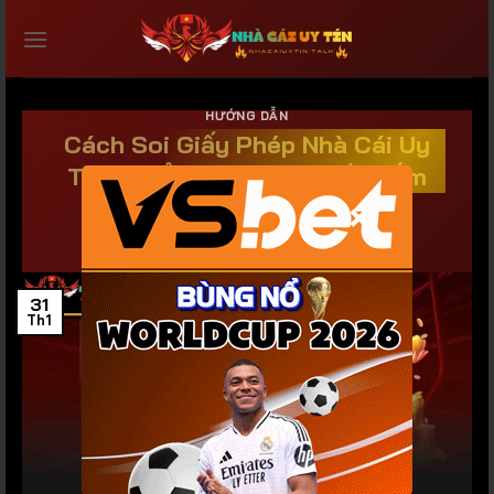
Bỏ
qua
nội
dung
HƯỚNG DẪN
Cách Soi Giấy Phép Nhà Cái Uy
Tín Chuẩn Người Mới Cần Nắm
×
ĐĂNG VÀO
31.01.2026
BỞI
CTV-NCUT
31
Th1