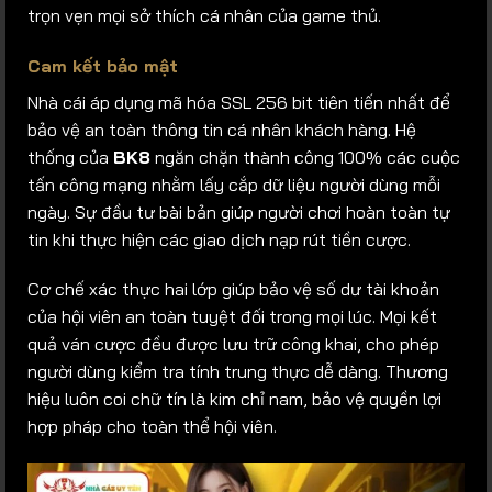
trọn vẹn mọi sở thích cá nhân của game thủ.
Cam kết bảo mật
Nhà cái áp dụng mã hóa SSL 256 bit tiên tiến nhất để
bảo vệ an toàn thông tin cá nhân khách hàng. Hệ
thống của
BK8
ngăn chặn thành công 100% các cuộc
tấn công mạng nhằm lấy cắp dữ liệu người dùng mỗi
ngày. Sự đầu tư bài bản giúp người chơi hoàn toàn tự
tin khi thực hiện các giao dịch nạp rút tiền cược.
Cơ chế xác thực hai lớp giúp bảo vệ số dư tài khoản
của hội viên an toàn tuyệt đối trong mọi lúc. Mọi kết
quả ván cược đều được lưu trữ công khai, cho phép
người dùng kiểm tra tính trung thực dễ dàng. Thương
hiệu luôn coi chữ tín là kim chỉ nam, bảo vệ quyền lợi
hợp pháp cho toàn thể hội viên.