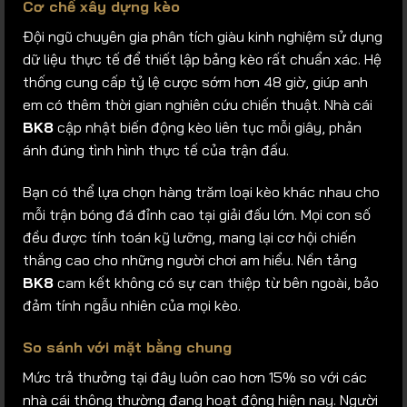
Cơ chế xây dựng kèo
Đội ngũ chuyên gia phân tích giàu kinh nghiệm sử dụng
dữ liệu thực tế để thiết lập bảng kèo rất chuẩn xác. Hệ
thống cung cấp tỷ lệ cược sớm hơn 48 giờ, giúp anh
em có thêm thời gian nghiên cứu chiến thuật. Nhà cái
BK8
cập nhật biến động kèo liên tục mỗi giây, phản
ánh đúng tình hình thực tế của trận đấu.
Bạn có thể lựa chọn hàng trăm loại kèo khác nhau cho
mỗi trận bóng đá đỉnh cao tại giải đấu lớn. Mọi con số
đều được tính toán kỹ lưỡng, mang lại cơ hội chiến
thắng cao cho những người chơi am hiểu. Nền tảng
BK8
cam kết không có sự can thiệp từ bên ngoài, bảo
đảm tính ngẫu nhiên của mọi kèo.
So sánh với mặt bằng chung
Mức trả thưởng tại đây luôn cao hơn 15% so với các
nhà cái thông thường đang hoạt động hiện nay. Người