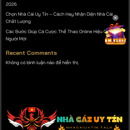
2026
Chọn Nhà Cái Uy Tín – Cách Hay Nhận Diện Nhà Cái
✕
Chất Lượng
Các Bước Giúp Cá Cược Thể Thao Online Hiệu Quả Cho
Người Mới
Recent Comments
Không có bình luận nào để hiển thị.