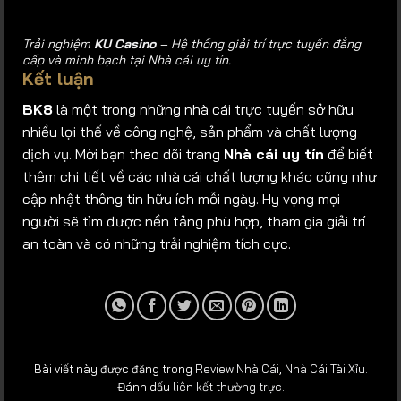
Trải nghiệm
KU Casino
– Hệ thống giải trí trực tuyến đẳng
cấp và minh bạch tại Nhà cái uy tín.
Kết luận
BK8
là một trong những nhà cái trực tuyến sở hữu
nhiều lợi thế về công nghệ, sản phẩm và chất lượng
dịch vụ. Mời bạn theo dõi trang
Nhà cái uy tín
để biết
thêm chi tiết về các nhà cái chất lượng khác cũng như
cập nhật thông tin hữu ích mỗi ngày. Hy vọng mọi
người sẽ tìm được nền tảng phù hợp, tham gia giải trí
an toàn và có những trải nghiệm tích cực.
Bài viết này được đăng trong
Review Nhà Cái
,
Nhà Cái Tài Xỉu
.
Đánh dấu
liên kết thường trực
.