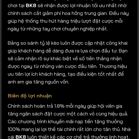
chơi tại
BK8
sẽ nhận được lợi nhuận tối ưu nhất nhờ
chính sách cắt giảm phí hoa hồng trung gian. Điều này
giúp hệ thống thu hút hàng triệu lượt đặt cược mỗi
ngày từ những tay chơi chuyên nghiệp nhất.
Bảng so sánh tỷ lệ kèo luôn được cập nhật công khai
giúp khách hàng dễ dàng đưa ra lựa chọn đầu tư. Bạn
sẽ cảm nhận rõ sự khác biệt về số tiền thắng nhận
được ngay từ những ván cược đầu tiên. Thương hiệu
ưu tiên lợi ích khách hàng, tạo điều kiện tốt nhất để
anh em gia tăng nguồn vốn.
Biên độ lợi nhuận
Chính sách hoàn trả 1.8% mỗi ngày giúp hội viên gia
tăng ngân sách đặt cược một cách vô cùng hiệu quả.
Các chương trình khuyến mãi nạp tiền tặng thưởng
100% mang lại lợi thế tài chính rất lớn cho tân thủ. Nhà
cái
BK8
luôn thiết kế các cơ chế trả thưởng linh hoạt,