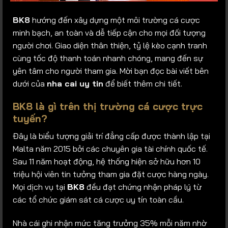
BK8
hướng đến xây dựng một môi trường cá cược
minh bạch, an toàn và dễ tiếp cận cho mọi đối tượng
người chơi. Giao diện thân thiện, tỷ lệ kèo cạnh tranh
cùng tốc độ thanh toán nhanh chóng, mang đến sự
yên tâm cho người tham gia. Mời bạn đọc bài viết bên
dưới của
nha cai uy tin
để biết thêm chi tiết.
BK8 là gì trên thị trường cá cược trực
tuyến?
Đây là biểu tượng giải trí đẳng cấp được thành lập tại
Malta năm 2015 bởi các chuyên gia tài chính quốc tế.
Sau 11 năm hoạt động, hệ thống hiện sở hữu hơn 10
triệu hội viên tin tưởng tham gia đặt cược hàng ngày.
Mọi dịch vụ tại
BK8
đều đạt chứng nhận pháp lý từ
các tổ chức giám sát cá cược uy tín toàn cầu.
Nhà cái ghi nhận mức tăng trưởng 35% mỗi năm nhờ