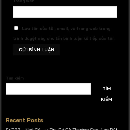
Trang web
Lưu tên của tôi, email, và trang web trong
trình duyệt này cho lần bình luận kế tiếp của tôi.
Tìm kiếm
TÌM
KIẾM
Recent Posts
SV388 – Nhà Cái Uy Tín, Đá Gà Thưởng Cao, Nạp Rút