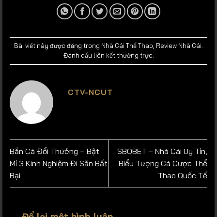
Bài viết này được đăng trong
Nhà Cái Thể Thao
,
Review Nhà Cái
.
Đánh dấu
liên kết thường trực
.
CTV-NCUT
Bắn Cá Đổi Thưởng – Bật
SBOBET – Nhà Cái Uy Tín,
Mí 3 Kinh Nghiệm Đi Săn Bất
Biểu Tượng Cá Cược Thể
Bại
Thao Quốc Tế
Để lại một bình luận