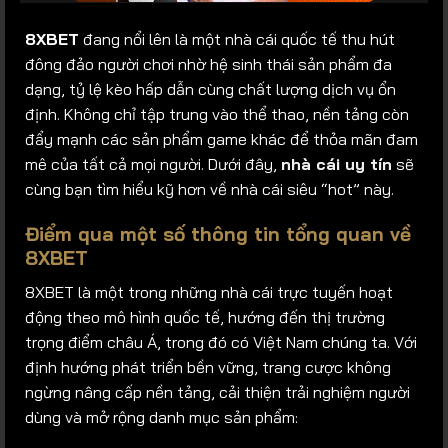
8XBET
đang nổi lên là một nhà cái quốc tế thu hút
đông đảo người chơi nhờ hệ sinh thái sản phẩm đa
dạng, tỷ lệ kèo hấp dẫn cùng chất lượng dịch vụ ổn
định. Không chỉ tập trung vào thể thao, nền tảng còn
đẩy mạnh các sản phẩm game khác để thỏa mãn đam
mê của tất cả mọi người. Dưới đây,
nhà cái uy tín
sẽ
cùng bạn tìm hiểu kỹ hơn về nhà cái siêu “hot” này.
Điểm qua một số thông tin tổng quan về
8XBET
8XBET là một trong những nhà cái trực tuyến hoạt
động theo mô hình quốc tế, hướng đến thị trường
trọng điểm châu Á, trong đó có Việt Nam chúng ta. Với
định hướng phát triển bền vững, trang cược không
ngừng nâng cấp nền tảng, cải thiện trải nghiệm người
dùng và mở rộng danh mục sản phẩm: