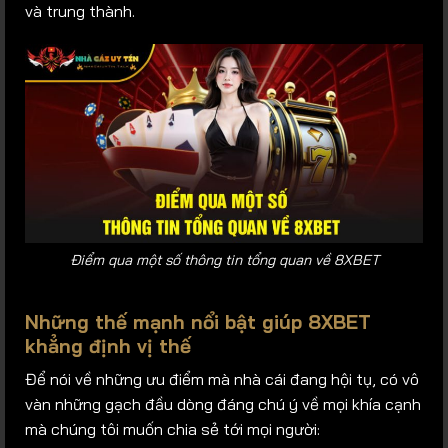
và trung thành.
Điểm qua một số thông tin tổng quan về 8XBET
Những thế mạnh nổi bật giúp 8XBET
khẳng định vị thế
Để nói về những ưu điểm mà nhà cái đang hội tụ, có vô
vàn những gạch đầu dòng đáng chú ý về mọi khía cạnh
mà chúng tôi muốn chia sẻ tới mọi người: