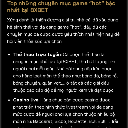
Top những chuyên mục game “hot” bậc
nhất tại 8XBET
Xứng danh là thiên đường giải trí, nhà cái đã xây dựng
hệ sinh thái với đa dạng game “hot”, đầy đủ các
chuyên mục cá cược được yêu thích nhất hiện nay để
hội viên thỏa sức lựa chọn:
Thể thao trực tuyến
: Cá cược thể thao là
chuyên mục chủ lực tại 8XBET, thu hút lượng lớn
người chơi mỗi ngày. Nhà cái cung cấp kèo cược
cho hàng loạt môn thể thao như: bóng đá, bóng rổ,
bóng chuyền, quần vợt,… ở tất cả các giải đấu
thuộc các cấp độ để mọi người xem và đặt cược.
Casino live
: Hàng chục bàn cược casino được
phát triển theo hình thức livestream với đa dạng
mức cược để người chơi lựa chọn thuộc nhiều bộ
môn như: Baccarat, Sicbo, Roulette, Bull Bull,… Trải