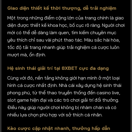
Giao diện thiết kế thời thượng, dễ trải nghiệm
Một trong những điểm cộng lớn của trang chính là giao
diện được thiết kế khoa học, bố cục rõ ràng. Người chơi
mới có thể dễ dàng làm quen, tìm kiếm chuyên mục
yêu thích chỉ sau vài phút thao tác. Màu sắc hài hòa,
tốc độ tải trang nhanh giúp trải nghiệm cá cược luôn
mượt mà, ổn định.
Hệ sinh thái giải trí tại 8XBET cực đa dạng
Cùng với đó, nền tảng không giới hạn mình ở một loại
hình cá cược nhất định. Nhà cái xây dựng hệ sinh thái
phong phú, từ thể thao truyền thống đến casino live,
slot game hiện đại và các trò chơi giải trí đổi thưởng.
Điều này giúp người chơi không bị nhàm chán và có
nhiều lựa chọn phù hợp với sở thích cá nhân.
Kèo cược cập nhật nhanh, thưởng hấp dẫn