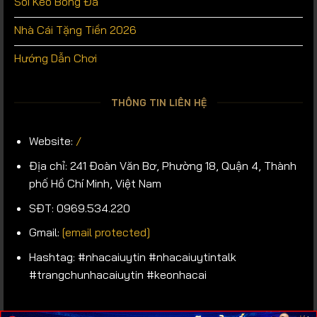
Soi Kèo Bóng Đá
Nhà Cái Tặng Tiền 2026
Hướng Dẫn Chơi
THÔNG TIN LIÊN HỆ
Website:
/
Địa chỉ: 241 Đoàn Văn Bơ, Phường 18, Quận 4, Thành
phố Hồ Chí Minh, Việt Nam
SĐT: 0969.534.220
Gmail:
[email protected]
Hashtag: #nhacaiuytin #nhacaiuytintalk
#trangchunhacaiuytin #keonhacai