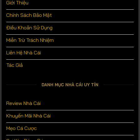
Giới Thiệu
Chính Sách Bảo Mật
Điều Khoản Sử Dụng
Miễn Trừ Trách Nhiệm
Liên Hệ Nhà Cái
Tác Giả
DANH MỤC NHÀ CÁI UY TÍN
Review Nhà Cái
Khuyến Mãi Nhà Cái
Mẹo Cá Cược