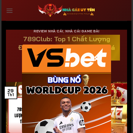
Bỏ
qua
nội
dung
REVIEW NHÀ CÁI
,
NHÀ CÁI GAME BÀI
789Club: Top 1 Chất Lượng
Được Nhà Cái Uy Tín Đánh Giá
×
Cao
ĐĂNG VÀO
29.01.2026
BỞI
CTV-LACLAC
29
Th1