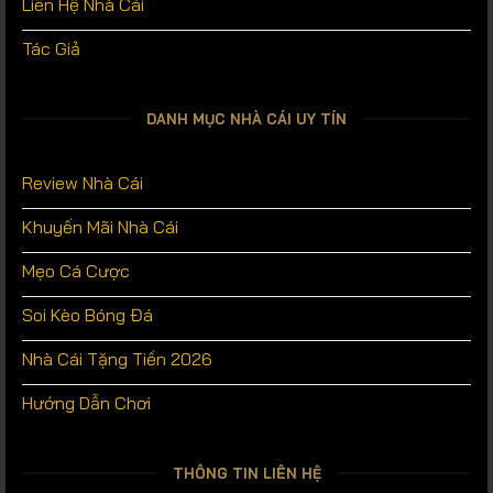
Liên Hệ Nhà Cái
Tác Giả
DANH MỤC NHÀ CÁI UY TÍN
Review Nhà Cái
Khuyến Mãi Nhà Cái
Mẹo Cá Cược
Soi Kèo Bóng Đá
Nhà Cái Tặng Tiền 2026
Hướng Dẫn Chơi
THÔNG TIN LIÊN HỆ