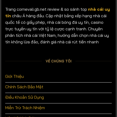
Trang cornevali.gb.net review & so sánh top
nhà cái uy
tín
châu Á hàng đầu. Cập nhật bảng xếp hạng nhà cái
quốc tế có giấy phép, nhà cái bóng đá uy tín, casino
trực tuyến uy tín với tỷ lệ cược cạnh tranh. Chuyên
phân tích nhà cái Việt Nam, hướng dẫn chọn nhà cái uy
tín không lừa đảo, đánh giá nhà cái rút tiền nhanh
VỀ CHÚNG TÔI
Giới Thiệu
Chính Sách Bảo Mật
Điều Khoản Sử Dụng
Miễn Trừ Trách Nhiệm