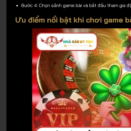
Bước 4: Chọn sảnh game bài và bắt đầu tham gia đ
Ưu điểm nổi bật khi chơi game b