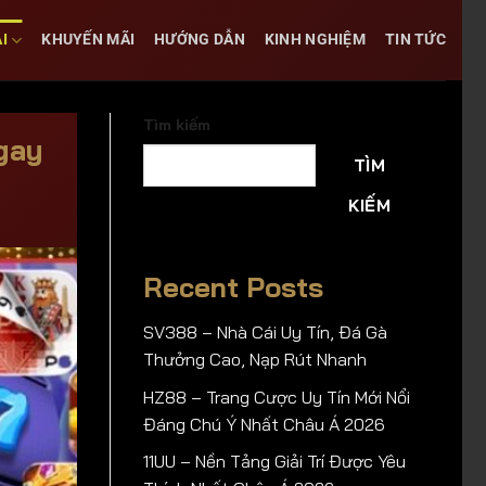
I
KHUYẾN MÃI
HƯỚNG DẪN
KINH NGHIỆM
TIN TỨC
Tìm kiếm
gay
TÌM
KIẾM
Recent Posts
SV388 – Nhà Cái Uy Tín, Đá Gà
Thưởng Cao, Nạp Rút Nhanh
HZ88 – Trang Cược Uy Tín Mới Nổi
Đáng Chú Ý Nhất Châu Á 2026
11UU – Nền Tảng Giải Trí Được Yêu