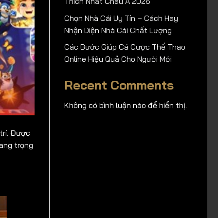
Thích Nhất Châu Á 2026
Chọn Nhà Cái Uy Tín – Cách Hay
Nhận Diện Nhà Cái Chất Lượng
Các Bước Giúp Cá Cược Thể Thao
Online Hiệu Quả Cho Người Mới
Recent Comments
Không có bình luận nào để hiển thị.
trí. Được
sang trọng