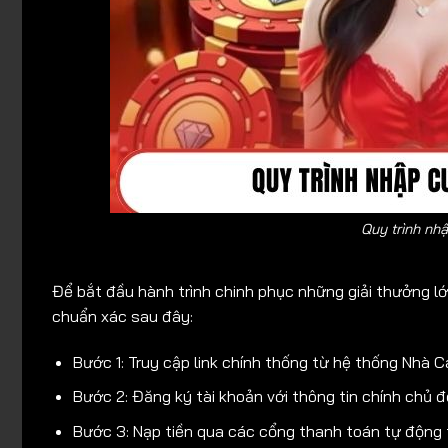
Quy trình nh
Để bắt đầu hành trình chinh phục những giải thưởng lớ
chuẩn xác sau đây:
Bước 1: Truy cập link chính thống từ hệ thống Nhà C
Bước 2: Đăng ký tài khoản với thông tin chính chủ
Bước 3: Nạp tiền qua các cổng thanh toán tự động 