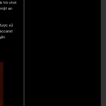
i trò chơi
 mật an
 được xử
Baccarat
uyên