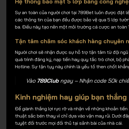
Hệ thống bảo mật 5 lớp bằng công ngh
Sự an toàn của người chơi tại 789Bet luôn được đặt l
các thông tin của bạn đều được bảo vệ qua 5 lớp tườn
ba. Điều này tạo nên một môi trường cá cược an toàn 10
Tận tâm chăm sóc khách hàng chuyên n
Người chơi sẽ nhận được sự hỗ trợ tận tâm từ đội ngũ 
quá trình đăng ký, nạp tiền hay quy tắc trò chơi, bộ p
Hotline. Sự tận tụy này chính là yếu tố then chốt khẳn
Vào
789Club
ngay – Nhận code 50k chiến
Kinh nghiệm hay giúp bạn thắng
Để giành thắng lợi rực rỡ và nhận về những khoản tiề
thuật sắc bén thay vì chỉ dựa vào vận may rủi. Dưới 
tuyệt đối trước mọi đối thủ tại sảnh bài của nhà cái.