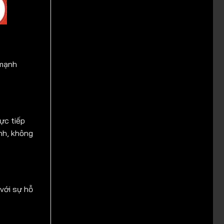
 mạnh
ực tiếp
nh, không
 với sự hỗ