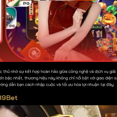
 thủ nhờ sự kết hợp hoàn hảo giữa công nghệ và dịch vụ giải 
 tín bậc nhất, thương hiệu này không chỉ nổi bật với giao diện 
ướng dẫn bạn cách nhập cuộc và tối ưu hóa lợi nhuận tại đây.
789Bet