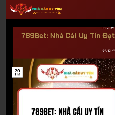
Bỏ
qua
nội
dung
REVIEW
789Bet: Nhà Cái Uy Tín Đạ
ĐĂNG V
29
Th1