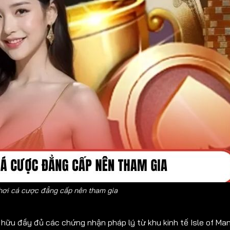
hơi cá cược đẳng cấp nên tham gia
 hữu đầy đủ các chứng nhận pháp lý từ khu kinh tế Isle of Ma