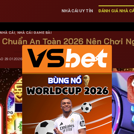
NHÀ CÁI UY TÍN
ĐÁNH GIÁ NHÀ CÁ
 NHÀ CÁI
,
NHÀ CÁI GAME BÀI
t Chuẩn An Toàn 2026 Nên Chơi N
×
ÀO
29.01.2026
BỞI
CTV-LACLAC