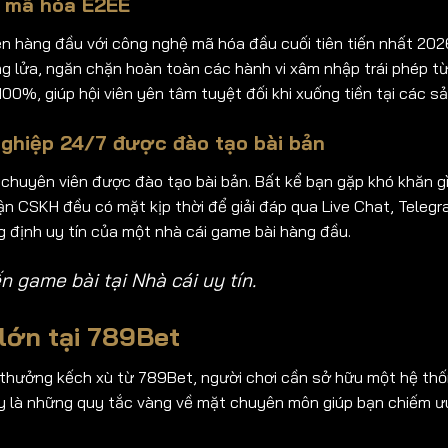
ệ mã hóa E2EE
ên hàng đầu với công nghệ mã hóa đầu cuối tiên tiến nhất 202
g lửa, ngăn chặn hoàn toàn các hành vi xâm nhập trái phép t
0%, giúp hội viên yên tâm tuyệt đối khi xuống tiền tại các sả
ghiệp 24/7 được đào tạo bài bản
chuyên viên được đào tạo bài bản. Bất kể bạn gặp khó khăn gì
hận CSKH đều có mặt kịp thời để giải đáp qua Live Chat, Teleg
g định uy tín của một nhà cái game bài hàng đầu.
 game bài tại Nhà cái uy tín.
 lớn tại 789Bet
n thưởng kếch xù từ 789Bet, người chơi cần sở hữu một hệ thố
đây là những quy tắc vàng về mặt chuyên môn giúp bạn chiếm ư