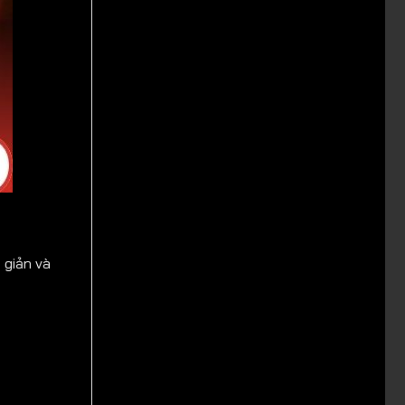
 giản và