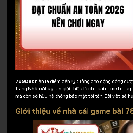
789Bet
hiện là điểm đến lý tưởng cho cộng đồng cược
trang
Nhà cái uy tín
giới thiệu là nhà cái game bài uy
mà còn sở hữu hệ thống bảo mật tối tân. Bài viết sẽ h
Giới thiệu về nhà cái game bài 