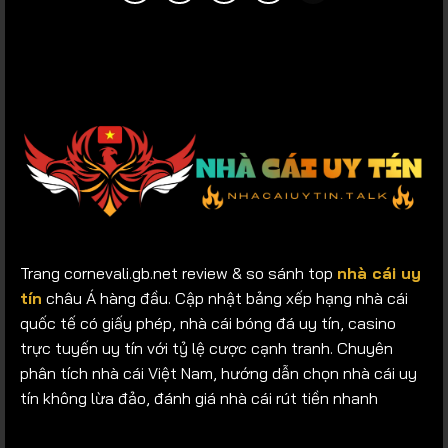
Trang cornevali.gb.net review & so sánh top
nhà cái uy
tín
châu Á hàng đầu. Cập nhật bảng xếp hạng nhà cái
quốc tế có giấy phép, nhà cái bóng đá uy tín, casino
trực tuyến uy tín với tỷ lệ cược cạnh tranh. Chuyên
phân tích nhà cái Việt Nam, hướng dẫn chọn nhà cái uy
tín không lừa đảo, đánh giá nhà cái rút tiền nhanh