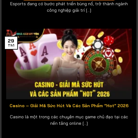
Esports đang có bước phát triển bùng nổ, trở thành ngành
công nghiệp giải trí [...]
29
Th1
Casino – Giải Mã Sức Hút Và Các Sản Phẩm “Hot” 2026
Casino là một trong các chuyên mục game chủ đạo tại các
nền tảng online [...]