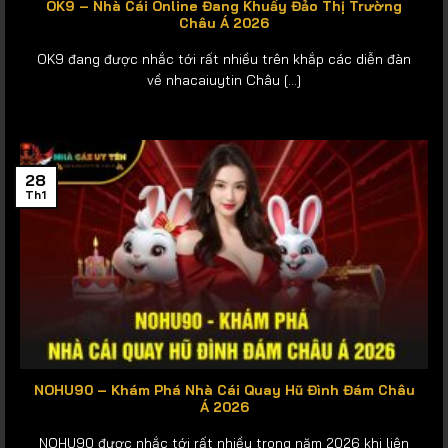
OK9 – Nhà Cái Online Đang Khuấy Đảo Thị Trường
Châu Á 2026
OK9 đang được nhắc tới rất nhiều trên khắp các diễn đàn
về nhacaiuytin Châu [...]
28
Th1
NOHU90 – Khám Phá Nhà Cái Quay Hũ Đình Đám Châu
Á 2026
NOHU90 được nhắc tới rất nhiều trong năm 2026 khi liên