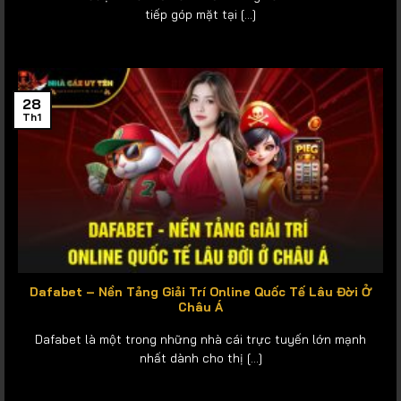
tiếp góp mặt tại [...]
28
Th1
Dafabet – Nền Tảng Giải Trí Online Quốc Tế Lâu Đời Ở
Châu Á
Dafabet là một trong những nhà cái trực tuyến lớn mạnh
nhất dành cho thị [...]