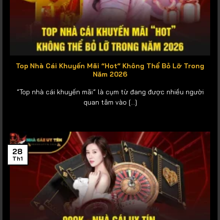
Top Nhà Cái Khuyến Mãi “Hot” Không Thể Bỏ Lỡ Trong
Năm 2026
“Top nhà cái khuyến mãi” là cụm từ đang được nhiều người
quan tâm vào [...]
28
Th1