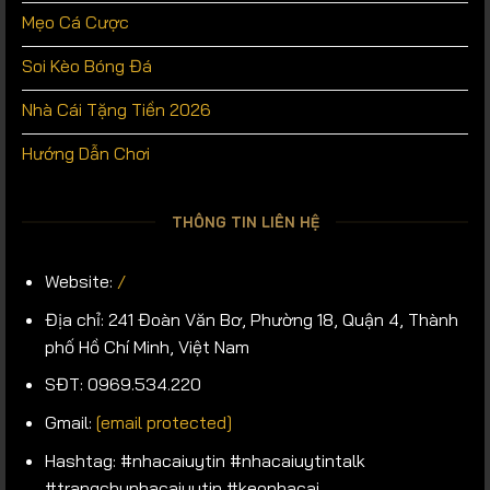
Mẹo Cá Cược
Soi Kèo Bóng Đá
Nhà Cái Tặng Tiền 2026
Hướng Dẫn Chơi
THÔNG TIN LIÊN HỆ
Website:
/
Địa chỉ: 241 Đoàn Văn Bơ, Phường 18, Quận 4, Thành
phố Hồ Chí Minh, Việt Nam
SĐT: 0969.534.220
Gmail:
[email protected]
Hashtag: #nhacaiuytin #nhacaiuytintalk
#trangchunhacaiuytin #keonhacai