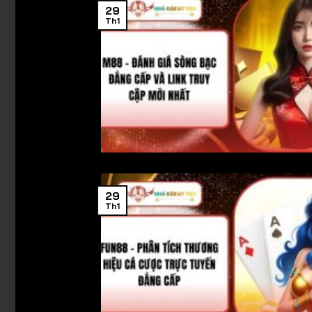
29
Th1
29
Th1