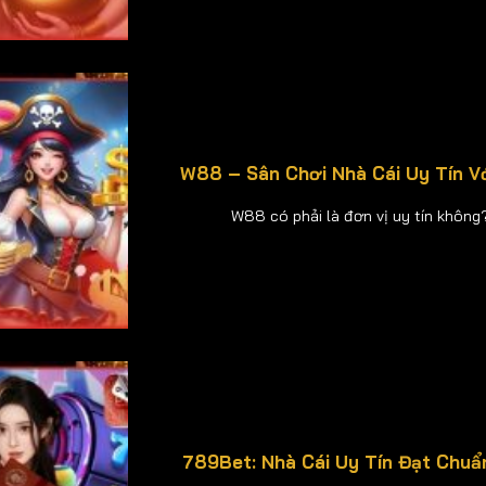
W88 – Sân Chơi Nhà Cái Uy Tín V
W88 có phải là đơn vị uy tín không?
789Bet: Nhà Cái Uy Tín Đạt Chu