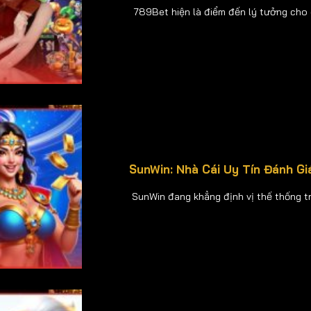
789Bet hiện là điểm đến lý tưởng cho c
SunWin: Nhà Cái Uy Tín Đánh G
SunWin đang khẳng định vị thế thống trị 