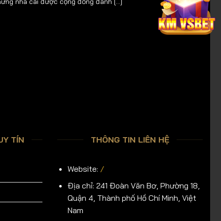
ững nhà cái được cộng đồng đánh [...]
UY TÍN
THÔNG TIN LIÊN HỆ
Website:
/
Địa chỉ: 241 Đoàn Văn Bơ, Phường 18,
Quận 4, Thành phố Hồ Chí Minh, Việt
Nam