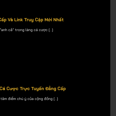
ấp Và Link Truy Cập Mới Nhất
anh cả” trong làng cá cược [...]
 Cá Cược Trực Tuyến Đẳng Cấp
tâm điểm chú ý của cộng đồng [...]