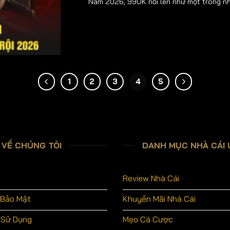
Năm 2026, 99OK nổi lên như một trong nh
1
2
3
4
5
VỀ CHÚNG TÔI
DANH MỤC NHÀ CÁI 
Review Nhà Cái
 Bảo Mật
Khuyến Mãi Nhà Cái
 Sử Dụng
Mẹo Cá Cược