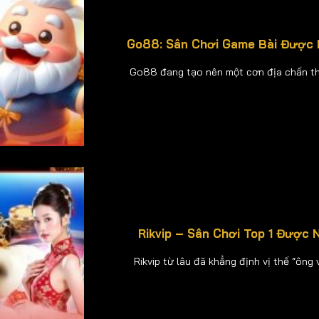
Go88: Sân Chơi Game Bài Được N
Go88 đang tạo nên một cơn địa chấn thự
Rikvip – Sân Chơi Top 1 Được 
Rikvip từ lâu đã khẳng định vị thế “ông 