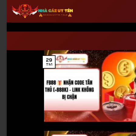
Bỏ
qua
nội
dung
29
Th1