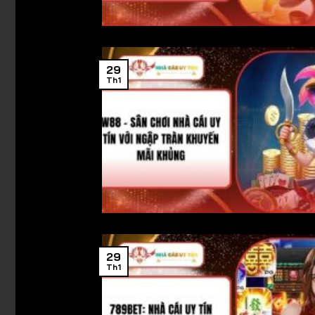
29
Th1
29
Th1