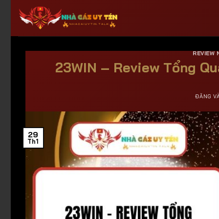
Bỏ
qua
nội
dung
REVIEW 
23WIN – Review Tổng Qu
ĐĂNG V
29
Th1