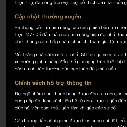
thực thụ, đáp ứng trọn vẹn mọi sở thích cá nhân của 
Cập nhật thường xuyên
Hệ thống luôn ưu tiên nâng cấp các phiên bản trò chơi m
trực 24/7 để đảm bảo các tính năng hiện đại nhất luôn 
chơi không cảm thấy nhàm chán khi tham gia đặt cược
Mỗi tháng nhà cái ra mắt ít nhất 50 tựa game mới với 
xu hướng giải trí hàng đầu thế giới ngay trên thiết bị 
hành trình săn thưởng của bạn luôn đầy màu sắc.
Chính sách hỗ trợ thông tin
Đội ngũ chăm sóc khách hàng được đào tạo chuyên sâu
cung cấp đa dạng kênh liên hệ từ chat trực tuyến đến 
giúp hội viên cảm thấy yên tâm khi gặp các sự cố.
Các hướng dẫn chơi game được biên soạn chi tiết, hỗ 