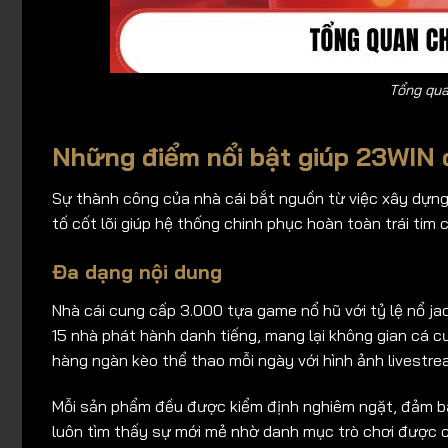
Tổng qua
Những điểm nổi bật giúp 23WIN
Sự thành công của nhà cái bắt nguồn từ việc xây dựng
tố cốt lõi giúp hệ thống chinh phục hoàn toàn trái tim
Đa dạng nội dung
Nhà cái cung cấp 3.000 tựa game nổ hũ với tỷ lệ nổ jack
15 nhà phát hành danh tiếng, mang lại không gian cá 
hàng ngàn kèo thể thao mỗi ngày với hình ảnh livestre
Mỗi sản phẩm đều được kiểm định nghiêm ngặt, đảm bả
luôn tìm thấy sự mới mẻ nhờ danh mục trò chơi được cập