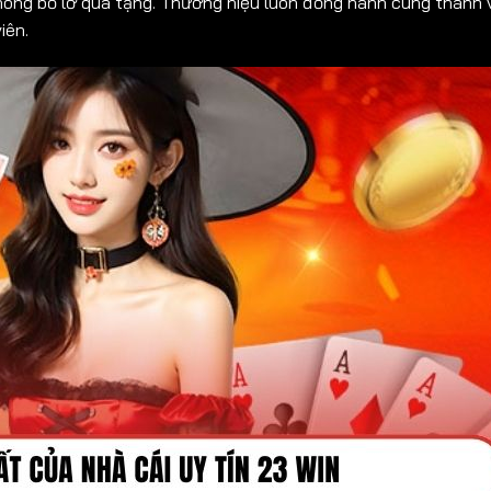
hông bỏ lỡ quà tặng. Thương hiệu luôn đồng hành cùng thành v
iên.