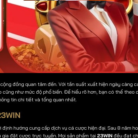
 cộng đồng quan tâm đến. Với tần suất xuất hiện ngày càng c
 cũng như mức độ phổ biến. Để hiểu rõ hơn, bạn có thể theo dõ
g tin chi tiết và tổng quan nhất.
 23WIN
ới định hướng cung cấp dịch vụ cá cược hiện đại. Sau 8 năm h
m gia đặt cược trực tuyến. Mọi sản phẩm tại
23WIN
đều đạt c