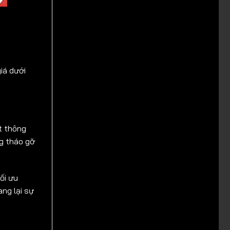
iá dưới
 thông
ng tháo gỡ
ối ưu
ng lại sự