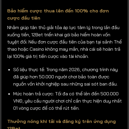
Bảo hiểm cược thua lên đến 100% cho đơn
cược đầu tiên
Nhằm giúp tân thủ giải tỏa áp lực tâm lý trong lần đầu
xuống tiền, 12Bet triển khai gói bảo hiểm hoàn vốn
tuyệt đối. Nếu đơn cược đầu tiên của bạn tại sảnh Thể
thao hoặc Casino không may mắn, nhà cái sẽ hoàn trả
lại 100% giá trị tiền cược vào tài khoản.
Số liệu thực tế: Trong năm 2026, chương trình này
đã giúp hơn 50.000 người chơi bảo toàn được
nguồn vốn khởi nghiệp sau những sai sót ban đầu.
Mức hoàn trả cược: Tối đa có thể lên đến 500.000
VNĐ, yêu cầu người chơi chỉ cần thực hiện duy nhất
01 vòng cược để có thể rút tiền.
Thưởng nóng khi tải và đăng ký trên ứng dụng
12Bet