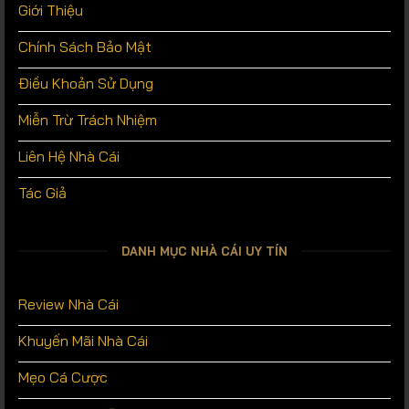
Giới Thiệu
Chính Sách Bảo Mật
Điều Khoản Sử Dụng
Miễn Trừ Trách Nhiệm
Liên Hệ Nhà Cái
Tác Giả
DANH MỤC NHÀ CÁI UY TÍN
Review Nhà Cái
Khuyến Mãi Nhà Cái
Mẹo Cá Cược