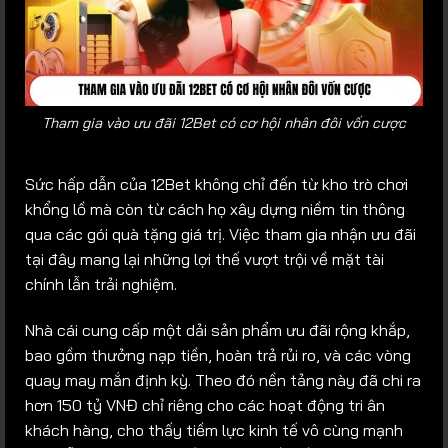
Tham gia vào ưu đãi 12Bet có cơ hội nhân đôi vốn cược
Sức hấp dẫn của 12Bet không chỉ đến từ kho trò chơi
khổng lồ mà còn từ cách họ xây dựng niềm tin thông
qua các gói quà tặng giá trị. Việc tham gia nhận ưu đãi
tại đây mang lại những lợi thế vượt trội về mặt tài
chính lẫn trải nghiệm.
Nhà cái cung cấp một dải sản phẩm ưu đãi rộng khắp,
bao gồm thưởng nạp tiền, hoàn trả rủi ro, và các vòng
quay may mắn định kỳ. Theo đó nền tảng này đã chi ra
hơn 150 tỷ VNĐ chỉ riêng cho các hoạt động tri ân
khách hàng, cho thấy tiềm lực kinh tế vô cùng mạnh