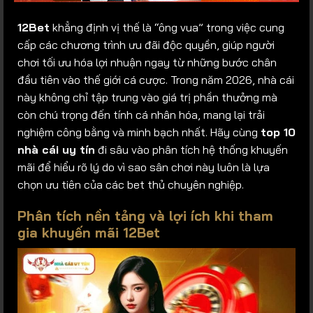
12Bet
khẳng định vị thế là “ông vua” trong việc cung
cấp các chương trình ưu đãi độc quyền, giúp người
chơi tối ưu hóa lợi nhuận ngay từ những bước chân
đầu tiên vào thế giới cá cược. Trong năm 2026, nhà cái
này không chỉ tập trung vào giá trị phần thưởng mà
còn chú trọng đến tính cá nhân hóa, mang lại trải
nghiệm công bằng và minh bạch nhất. Hãy cùng
top 10
nhà cái uy tín
đi sâu vào phân tích hệ thống khuyến
mãi để hiểu rõ lý do vì sao sân chơi này luôn là lựa
chọn ưu tiên của các bet thủ chuyên nghiệp.
Phân tích nền tảng và lợi ích khi tham
gia khuyến mãi 12Bet