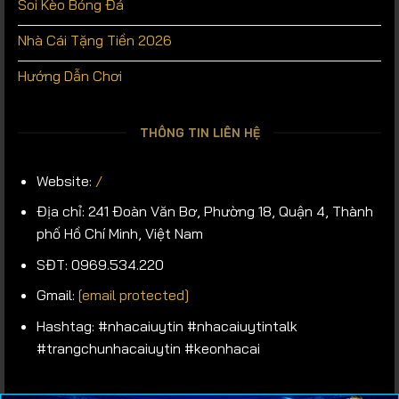
Soi Kèo Bóng Đá
Nhà Cái Tặng Tiền 2026
Hướng Dẫn Chơi
THÔNG TIN LIÊN HỆ
Website:
/
Địa chỉ: 241 Đoàn Văn Bơ, Phường 18, Quận 4, Thành
phố Hồ Chí Minh, Việt Nam
SĐT: 0969.534.220
Gmail:
[email protected]
Hashtag: #nhacaiuytin #nhacaiuytintalk
#trangchunhacaiuytin #keonhacai