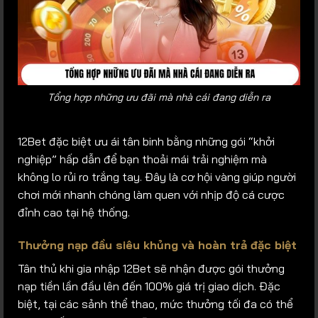
Tổng hợp những ưu đãi mà nhà cái đang diễn ra
12Bet đặc biệt ưu ái tân binh bằng những gói “khởi
nghiệp” hấp dẫn để bạn thoải mái trải nghiệm mà
không lo rủi ro trắng tay. Đây là cơ hội vàng giúp người
chơi mới nhanh chóng làm quen với nhịp độ cá cược
đỉnh cao tại hệ thống.
Thưởng nạp đầu siêu khủng và hoàn trả đặc biệt
Tân thủ khi gia nhập 12Bet sẽ nhận được gói thưởng
nạp tiền lần đầu lên đến 100% giá trị giao dịch. Đặc
biệt, tại các sảnh thể thao, mức thưởng tối đa có thể