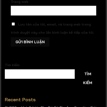
Trang web
Lưu tên của tôi, email, và trang web trong
trình duyệt này cho lần bình luận kế tiếp của tôi.
Tìm kiếm
TÌM
KIẾM
Recent Posts